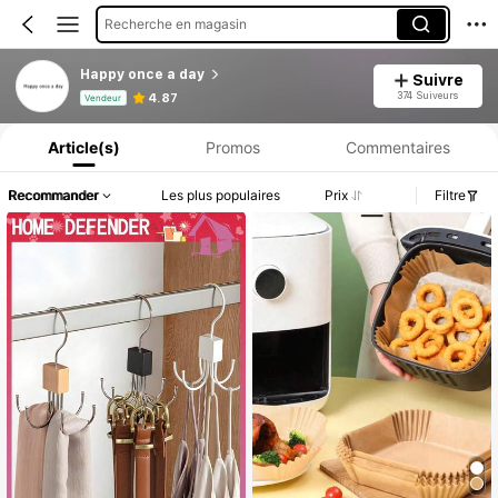
Recherche en magasin
Happy once a day
Suivre
Informations produit : Divulgation des prix, détails sur les ventes et le stock.
374 Suiveurs
4.87
Vendeur
Article(s)
Promos
Commentaires
Recommander
Les plus populaires
Prix
Filtre