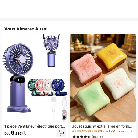
Vous Aimerez Aussi
1 pièce Ventilateur électrique porta
Jouet squishy extra large en forme
ble mini, ventilateur portable rechar
de toast, jouet anti-stress super do
#5 BEST-SELLERS
de TPR Jouets amusants et fantaisie pour adolescen
6
Dès
,24€
geable USB, ventilateur de cou, ve
ux en beurre de toast, disponible en
(500+)