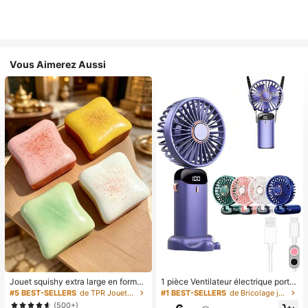
Vous Aimerez Aussi
Jouet squishy extra large en forme
1 pièce Ventilateur électrique porta
de toast, jouet anti-stress super do
ble mini, ventilateur portable rechar
#5 BEST-SELLERS
de TPR Jouets amusants et fantaisie pour adolescen
#1 BEST-SELLERS
de Bricolage joyeux dans la cuisine Ustensiles et
ux en beurre de toast, disponible en
geable USB, ventilateur de cou, ve
(500+)