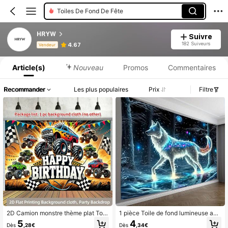
Décoration Extérieure
HRYW
Suivre
Informations produit : Divulgation des prix, détails sur les ventes et le stock.
182 Suiveurs
4.67
Vendeur
Article(s)
Nouveau
Promos
Commentaires
Recommander
Les plus populaires
Prix
Filtre
2D Camion monstre thème plat Toil
1 pièce Toile de fond lumineuse ave
e de fond de photographie en polye
c loup blanc, cadeau créatif parfait
5
4
Dès
,28€
Dès
,34€
ster, convient pour anniversaire, jar
pour le salon, la chambre, le bureau,