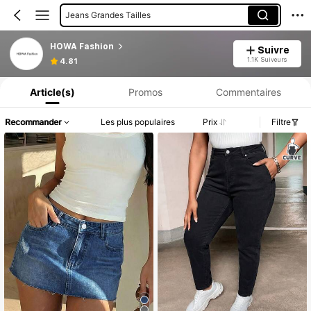
Jeans Grandes Tailles
HOWA Fashion
Suivre
Informations produit : Divulgation des prix, détails sur les ventes et le stock.
1.1K Suiveurs
4.81
Article(s)
Promos
Commentaires
Recommander
Les plus populaires
Prix
Filtre