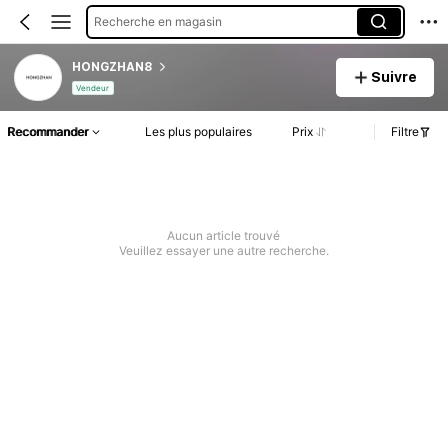
Recherche en magasin
HONGZHAN8
Suivre
Vendeur
Recommander
Les plus populaires
Prix
Filtre
Aucun article trouvé
Veuillez essayer une autre recherche.