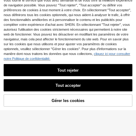
vous fournir le service que vous avez demandé et de vous offrir la meilleure expérience
en
de navigation possible. Vous pouvez "Tout rejeter", "Tout accepter" ou définir vos
préférences de cookies à tout moment à votre choix. En sélectionnant "Tout accepter",
GRDR
T-shirt Monaco "La Vit
nous définirons tous les cookies optionnels, qui nous aident à analyser le trafic, à offrir
Entrepôt UE
GRDR 2 pièces/Set T-shirts à col ra
a" - Impression de luxe de la Rivier
des fonctionnalités améliorées et à personnaliser le contenu et les publicités pour
5
Dès
,99€
s du cou à manches courtes de cou
a italienne, Top d'été respirant de st
#2 BEST-SELLERS
de Ensemble 2 pièces T-shirts pour hommes
compléter votre expérience d'achat avec SHEIN. En sélectionnant "Tout rejeter", vous
leur unie, style décontracté et sport
yle streetwear pour les jeunes
autorisez l'utilisation des cookies strictement nécessaires qui permettent à notre site
9
if pour hommes
Dès
,99€
web de fonctionner. Vous pouvez les désactiver en modifiant les paramètres de votre
navigateur, mais cela peut affecter le fonctionnement du site web. Pour en savoir plus
sur les cookies que nous utilisons et pour ajuster vos paramètres de cookies
optionnels, veuillez sélectionner "Gérer les cookies". Pour plus d'informations sur la
manière dont nous traitons les données que nous collectons,
cliquez ici pour consulter
notre Politique de confidentialité.
Tout rejeter
Afficher les articles similaires en stock
Voir tout
Tout accepter
Désolés, ce produit est épuisé.
T-shirt décontracté à col rond et ma
nches courtes pour hommes avec
8
Luphoenix
,39€
-20%
10,49€
motif géométrique de coucher de so
Gérer les cookies
EN RUPTURE DE STOCK
leil sur la plage
Chemise polo en lin décontractée p
our hommes, marron, convient pour
#4 BEST-SELLERS
de Doux Polos pour hommes
15
les déplacements et les activités de
12
plein air
,56€
Aesthetic Post
8
Aesthetic Post T-shirt à
Entrepôt UE
GRDR
manches courtes d'été pour homm
#4 BEST-SELLERS
de Multicolore T-shirts pour hommes
es, style décontracté mode rue, imp
T-shirt homme GRDR à couleur uni