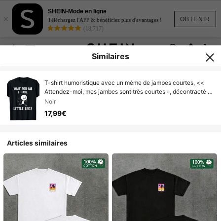
SHEIN-Mode en ligne
×
OBTENIR
Téléchargez l'APP & bénéficiez plus d'avantages !
(18,717)
Similaires
T-shirt humoristique avec un mème de jambes courtes, <<
Attendez-moi, mes jambes sont très courtes », décontracté et
confortable, col rond, style rétro, convient à toutes les saisons
Noir
et à un usage quotidien.
17,99€
Articles similaires