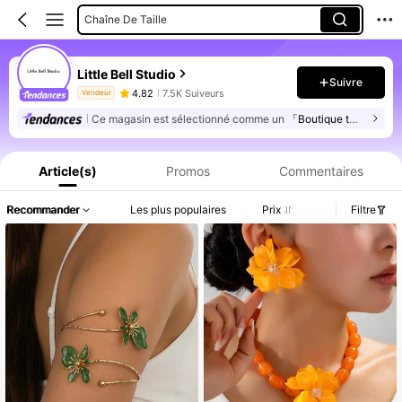
Chaîne De Taille
Bracelets
Little Bell Studio
Set De Bagues
Suivre
4.82
7.5K Suiveurs
Vendeur
Ce magasin est sélectionné comme un
「Boutique tendance」
Informations produit : Divulgation des prix, détails sur les ventes et le stock.
Article(s)
Promos
Commentaires
Recommander
Les plus populaires
Prix
Filtre