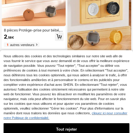
8 pièces Protège-prise pour bébé, p
rotège la prise de courant, couvercl
2
,58€
e de protection en silicone mignon,
couleur aléatoire
1
autres vendeurs
Nous utilisons des cookies et des technologies similaires sur notre site web afin de
vous fournir le service que vous avez demandé et de vous offrir la meilleure expérience
5 pièces Couvre-prise de courant e
de navigation possible. Vous pouvez "Tout rejeter", "Tout accepter" ou définir vos
uropéen en silicone avec motif de d
4
préférences de cookies à tout moment à votre choix. En sélectionnant "Tout accepter",
,28€
inosaure à 2 trous, protection bébé
nous définirons tous les cookies optionnels, qui nous aident à analyser le trafic, à offrir
pour prise ronde à 2 trous
des fonctionnalités améliorées et à personnaliser le contenu et les publicités pour
compléter votre expérience d'achat avec SHEIN. En sélectionnant "Tout rejeter", vous
autorisez l'utilisation des cookies strictement nécessaires qui permettent à notre site
web de fonctionner. Vous pouvez les désactiver en modifiant les paramètres de votre
navigateur, mais cela peut affecter le fonctionnement du site web. Pour en savoir plus
sur les cookies que nous utilisons et pour ajuster vos paramètres de cookies
optionnels, veuillez sélectionner "Gérer les cookies". Pour plus d'informations sur la
manière dont nous traitons les données que nous collectons,
cliquez ici pour consulter
notre Politique de confidentialité.
Tout rejeter
1