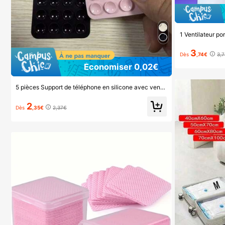
3
Dès
,74€
3,
Économiser 0,02€
5 pièces Support de téléphone en silicone avec ventouse, support de téléphone à ventouse, support de téléphone adhésif, support de téléphone adhésif (Avant utilisation, veuillez nettoyer soigneusement la surface pour vous assurer qu'elle est propre et plate. Attendez 30 minutes après l'application avant de l'utiliser), indispensable
2
Dès
,35€
2,37€