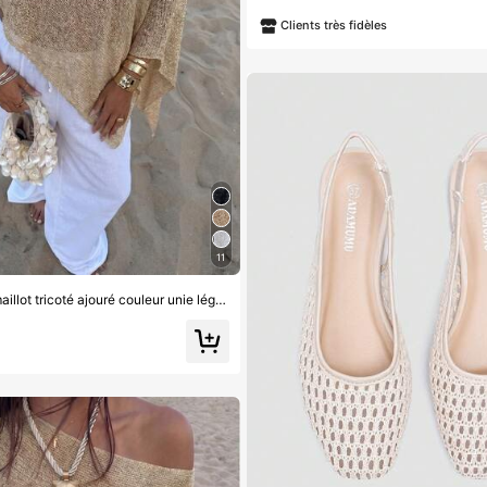
Clients très fidèles
11
Top de cache-maillot tricoté ajouré couleur unie léger et brillant sexy décontracté pour femmes, style cape avec manches chauve-souris et ourlet asymétrique, vacances d'été à la plage, festival de musique, vacances à la campagne, décontracté, rendez-vous de rue, tenue de villégiature