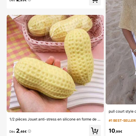
Dès
,83€
1/2 pièces Jouet anti-stress en silicone en forme de cacahuète. Les petits trous sur le produit sont des phénomènes normaux formés pendant le processus de production, pas des défauts (Veuillez vérifier le tableau des tailles avant l'achat ; le style d'emballage est aléatoire). Ce jouet anti-stress en silicone en forme de cacahuète est doux et élastique au toucher. Cadeau d'anniversaire, fournitures de fête de vacances et essentiel de voyage. Fournitures de dortoir, rentrée scolaire, essentiel de dortoir, farce de camarade de classe
#1 BEST-SELLER
2
10
Dès
,46€
,99€