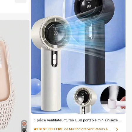
1 pièce Ventilateur turbo USB portable mini unisexe pour couple, corps arrondi avec toucher frais, design de couleur unie à la mode, ventilateur de haute qualité pouvant être posé, flux d'air puissant avec 100 vitesses de vent réglables, petit ventilateur turbo portable ultra-rapide sans paliers, ventilateur turbo silencieux à haute vitesse, peut souffler jusqu'à 8 mètres, ventilateur portable adapté pour l'été, le camping en plein air, les voyages, la plage, les sports, le bureau, l'école, le bord de mer, la piscine, les fêtes, l'usage quotidien, la vie, ventilateur portable, fête de couleur unie, indispensable
#1 BEST-SELLERS
de Multicolore Ventilateurs à main