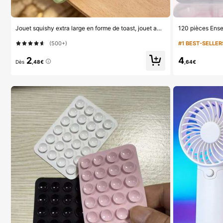
Jouet squishy extra large en forme de toast, jouet anti-stress super doux en beurre de toast, disponible en rose, jaune, blanc et vert, jouet squishy anti-stress -- parfait pour les cadeaux d'anniversaire et de fête, petits cadeaux surprises quotidiens, kawaii, booste l'humeur
(500+)
#1 BEST-SELLER
2
4
Dès
,48€
,64€