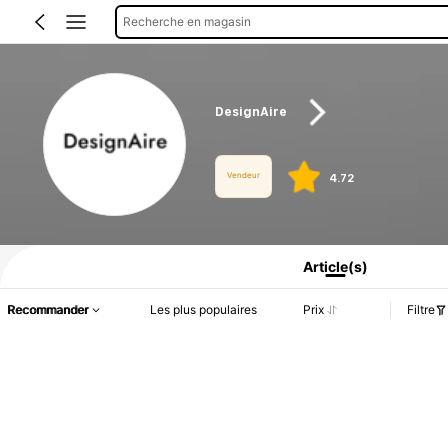
Recherche en magasin
DesignAire
Vendeur
4.72
Informations produit : Divulgation des prix, détails sur les ventes et le stock.
Article(s)
Recommander
Les plus populaires
Prix
Filtre