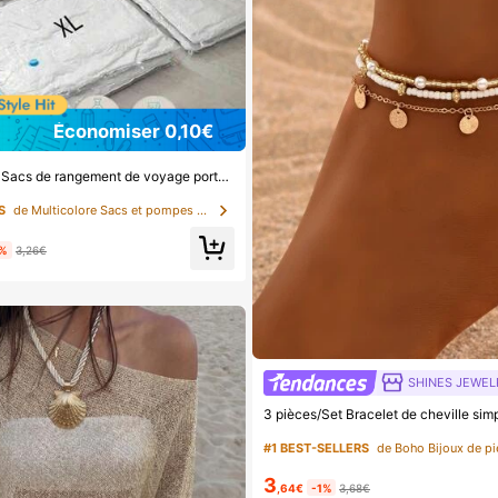
Économiser 0,10€
20/10/5/1 pièce Sacs de rangement de voyage portables grande capacité Sacs de compression réutilisables Sacs sous vide pliables Sacs organisateurs de bagages Cubes d'emballage anti-poussière Sacs anti-humidité anti-mites gain de place Convient pour les vêtements les couettes l'armoire la rentrée scolaire
S
de Multicolore Sacs et pompes à air sous vide
3%
3,26€
SHINES JEWEL
#1 BEST-SELLERS
3
,64€
-1%
3,68€