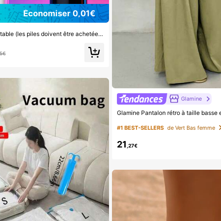
Économiser 0,01€
1 Ventilateur portable (les piles doivent être achetées séparément). Ventilateur portable, ventilateur à main, ventilateur alimenté par batterie, petit ventilateur de bureau. Idéal pour les voyages, les trajets quotidiens, les bureaux, les plages, les essentiels d'été, les cadeaux de fête/événement (nécessite deux piles AAA).
75€
Glamine
#1 BEST-SELLERS
de Vert Bas femme
21
,27€