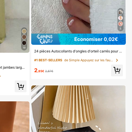
5
Économiser 0,02€
19
24 pièces Autocollants d'ongles d'orteil carrés pour créer de nouveaux designs d'ongles ! Base nude rétro à la mode, ensemble d'ongles d'orteil français avec bordure blanc nuage, ensemble d'ongles d'orteil français crémeux élégant à couverture complète, conçu pour les femmes et les filles. L'ensemble comprend 1 feuille adhésive et 1 mini lime à ongles, gel de gelée, livraison aléatoire. Faux ongles à clipser, fournitures pour nail art, produits pour les ongles.
#1 BEST-SELLERS
de Simple Appuyez sur les faux ongles
Glamine Pantalon rétro à taille basse et jambes larges, pantalon long casual pour femmes avec design drapé amincissant
2
,85€
2,87€