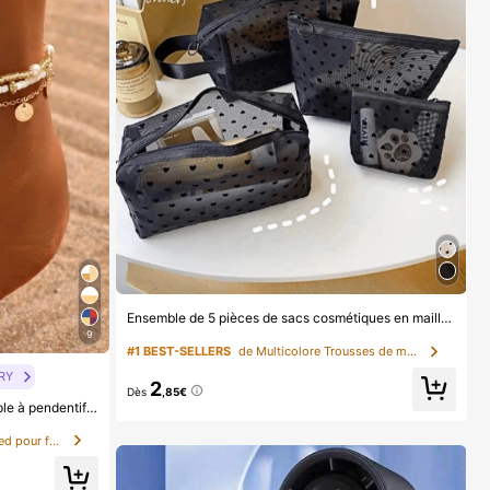
Ensemble de 5 pièces de sacs cosmétiques en maille avec imprimé cœur, sac de maquillage en maille avec motif cœur complet, pochette zippée/sac de toilette, sac organisateur en maille portable, convient pour la maison, le bureau, les voyages (noir), excellent cadeau de Noël, style bohème, cadeau pour les femmes
9
#1 BEST-SELLERS
de Multicolore Trousses de maquillage
RY
2
Dès
,85€
3 pièces/Set Bracelet de cheville simple à pendentif circulaire doré avec franges et perles pour femmes, convient pour le port quotidien et les vacances, style bohème chic
de Boho Bijoux de pied pour femmes