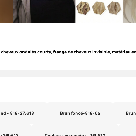
 cheveux ondulés courts, frange de cheveux invisible, matériau en
ond - 818-27/613
Brun foncé-818-6a
Brun
8-26h613
Couleur secondaire - 26h613