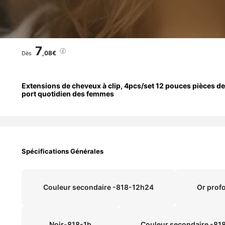
7
,08€
Dès
Extensions de cheveux à clip, 4pcs/set 12 pouces pièces de
port quotidien des femmes
Spécifications Générales
Couleur secondaire -818-12h24
Or prof
Noir-818-1b
Couleur secondaire -81