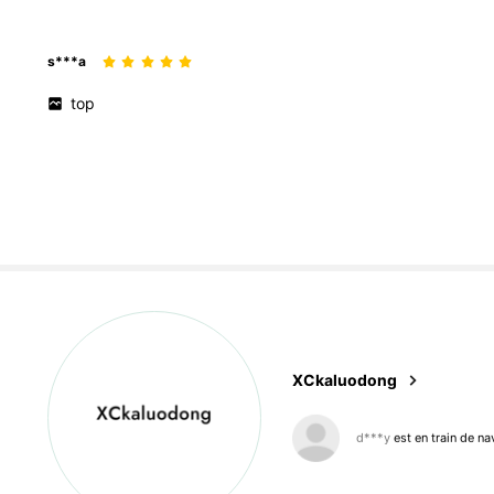
s***a
top
XCkaluodong
693 Suiveurs
4,83
d***y
est en train de na