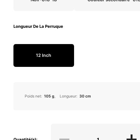
Longueur De La Perruque
12 Inch
Poids net
:
105 g
Longueur
:
30 cm
Quantité(s):