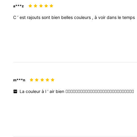
a***z
C
’
est
rajouts
sont
bien
belles
couleurs
,
à
voir
dans
le
temps
m***n
La
couleur
à
l
'
air
bien
👍🏻👍🏻👍🏻👍🏻👍🏻👍🏻👍🏻👍🏻👍🏻👍🏻👍🏻👍🏻👍🏻👍🏻