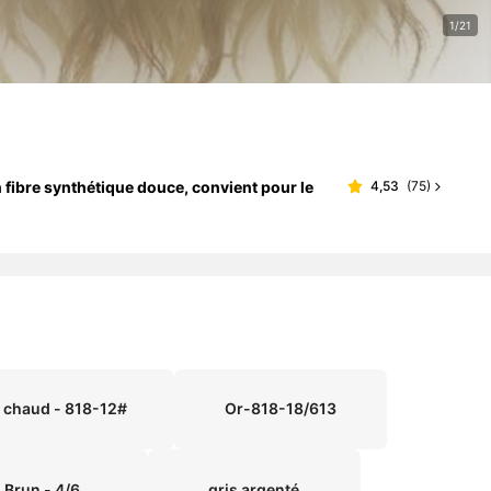
1/21
 fibre synthétique douce, convient pour le
4,53
(
75
)
 chaud - 818-12#
Or-818-18/613
Brun - 4/6
gris argenté