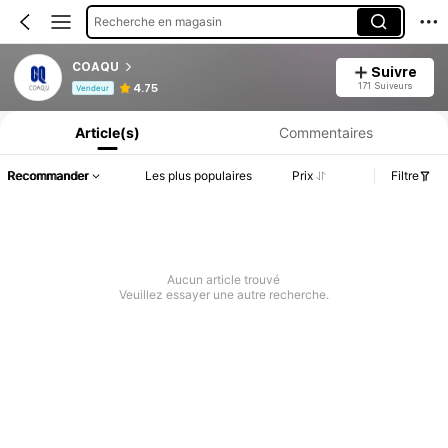
Recherche en magasin
COAQU
Suivre
Informations produit : Divulgation des prix, détails sur les ventes et le stock.
171 Suiveurs
4.75
Vendeur
Article(s)
Commentaires
Recommander
Les plus populaires
Prix
Filtre
Aucun article trouvé
Veuillez essayer une autre recherche.