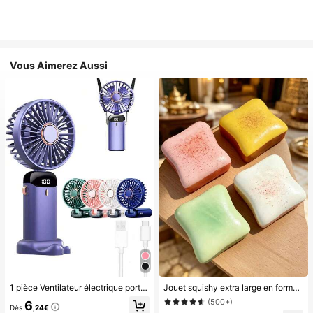
Vous Aimerez Aussi
1 pièce Ventilateur électrique portable mini, ventilateur portable rechargeable USB, ventilateur de cou, ventilateur USB, 5 réglages de vitesse, avec affichage numérique et cordon, ventilateur portable, ventilateur turbo, ventilateur de maquillage pour femmes, convient pour le bureau, le dortoir étudiant, 800mAh, voyage
Jouet squishy extra large en forme de toast, jouet anti-stress super doux en beurre de toast, disponible en rose, jaune, blanc et vert, jouet squishy anti-stress -- parfait pour les cadeaux d'anniversaire et de fête, petits cadeaux surprises quotidiens, kawaii, booste l'humeur
(500+)
6
Dès
,24€