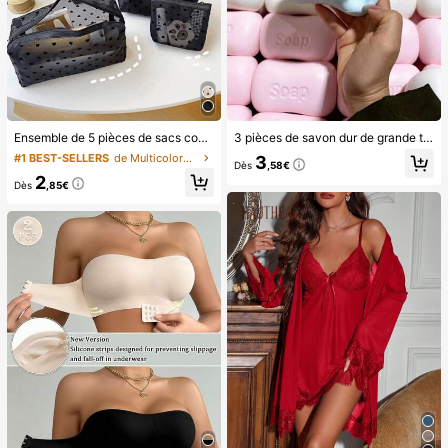
Ensemble de 5 pièces de sacs cosmétiques en maille avec imprimé cœur, sac de maquillage en maille avec motif cœur complet, pochette zippée/sac de toilette, sac organisateur en maille portable, convient pour la maison, le bureau, les voyages (noir), excellent cadeau de Noël, style bohème, cadeau pour les femmes
3 pièces de savon dur de grande taille (pas un jouet, pas attrayant pour les enfants), convient comme cadeau pour les amis et la petite amie
#1 BEST-SELLERS
de Multicolore Trousses de maquillage
3
Dès
,58€
2
Dès
,85€