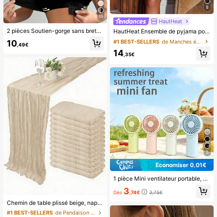
8
15
HautHeat
2 pièces Soutien-gorge sans bretelles à fermeture avant, bande de silicone antidérapante améliorée, bonnets fins et doux, lingerie push-up sans fil pour femmes, noir et beige, mariage
HautHeat Ensemble de pyjama pour femmes avec couleur unie et insert en dentelle sexy
10
#1 BEST-SELLERS
de Manches évasées Vêtements de nuit pour femmes
,49€
14
,35€
5
Économiser 0,01€
1 pièce Mini ventilateur portable, ventilateur à main léger pour le bureau, l'extérieur, les voyages et le camping - Restez au frais n'importe quand, n'importe où (Batterie non incluse, veuillez fournir la vôtre)
3
Dès
,74€
3,75€
Chemin de table plissé beige, nappe beige, fournitures pour fête d'anniversaire, décorations d'anniversaire, tissu transparent marron clair pour mariage, décoration de centre de table de fête, cadeaux de mariage, chemin de table de couleur unie pour mariage rustique, bohème chic
#1 BEST-SELLERS
de Pendaison de crémaillère Nappe de fête