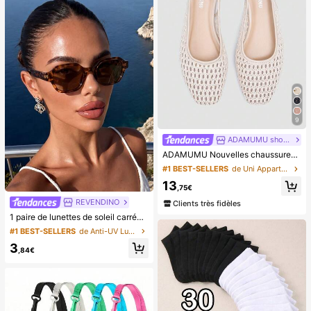
9
ADAMUMU shoes
ADAMUMU Nouvelles chaussures plates en raphia tressées de mode haut de gamme confortables pour femmes, mignonnes pour le port quotidien, vacances printemps/été, chic & élégant
#1 BEST-SELLERS
de Uni Appartements pour femmes
13
,75€
REVENDINO
Clients très fidèles
1 paire de lunettes de soleil carrées imprimé léopard marron haut de gamme pour femmes, convient pour la plage et les soirées en boîte de nuit, élégant, accessoire de plage, cadeau, chaîne, tenue élégante
#1 BEST-SELLERS
de Anti-UV Lunettes et accessoires de lunettes pou
3
,84€