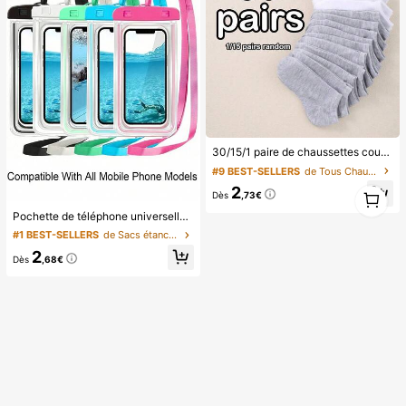
30/15/1 paire de chaussettes courtes de couleur unie pour bébé et enfants, noir/gris/blanc, chaussettes de sport, de course et d'entraînement pour garçons et filles
#9 BEST-SELLERS
de Tous Chaussettes pour bébés et enfants
1
2
Dès
,73€
1
Pochette de téléphone universelle imperméable, sac de téléphone imperméable - avec fonction lumineuse, sac de téléphone imperméable, étui de téléphone imperméable, compatible avec 17 16 15 14 13 Pro Max Plus Air, convient pour la natation, le rafting, la plongée, la photographie sous-marine, la plage, les sports de plein air, les voyages, les vacances, la piscine, les sports de plein air, lot de 8/5/4/3/2/1, accessoires d'été
#1 BEST-SELLERS
de Sacs étanches pour téléphone portable
2
Dès
,68€