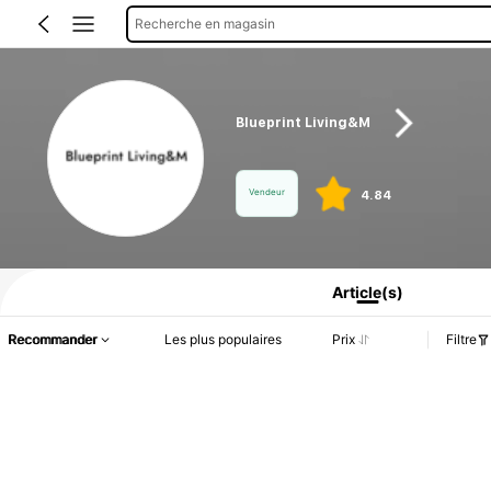
Recherche en magasin
Blueprint Living&M
Vendeur
4.84
Informations produit : Divulgation des prix, détails sur les ventes et le stock.
Article(s)
Recommander
Les plus populaires
Prix
Filtre