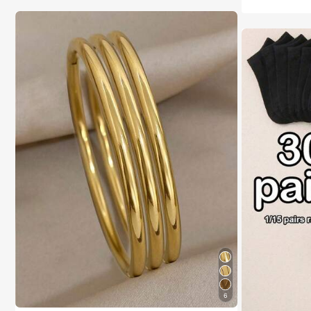
tra-rapide sans 
haute vitesse, p
ur portable adapt
es voyages, la pl
ord de mer, la pi
e, ventilateur p
able
6