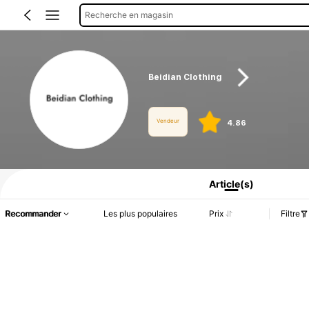
Recherche en magasin
Beidian Clothing
Vendeur
4.86
Informations produit : Divulgation des prix, détails sur les ventes et le stock.
Article(s)
Recommander
Les plus populaires
Prix
Filtre