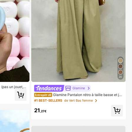
20
 (pas un jouet, p
Glamine
ient comme cadea
Glamine Pantalon rétro à taille basse et ja
Entrepôt UE
mbes larges, pantalon long casual pour femmes avec
#1 BEST-SELLERS
de Vert Bas femme
design drapé amincissant
21
,27€