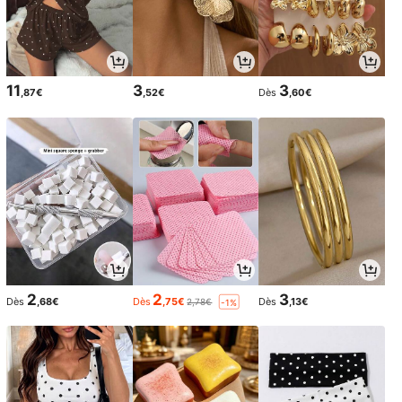
11
3
3
,87€
,52€
Dès
,60€
2
2
3
Dès
,68€
Dès
,75€
Dès
,13€
2,78€
-1%