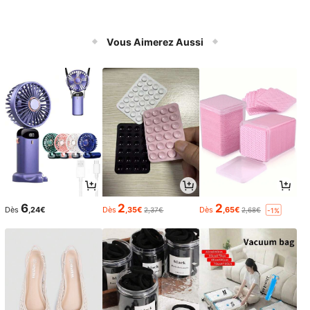
Vous Aimerez Aussi
6
2
2
Dès
,24€
Dès
,35€
Dès
,65€
2,37€
2,68€
-1%