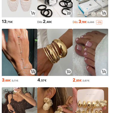
13
2
3
,75€
Dès
,48€
Dès
,16€
3,26€
-3%
3
4
2
,68€
,57€
,85€
3,71€
2,87€