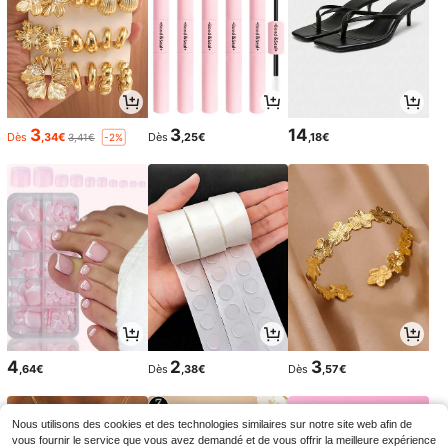
3
3
14
Dès
,34€
Dès
,25€
,18€
3,41€
-2%
4
2
3
,64€
Dès
,38€
Dès
,57€
Nous utilisons des cookies et des technologies similaires sur notre site web afin de
vous fournir le service que vous avez demandé et de vous offrir la meilleure expérience