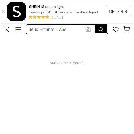
Jeu 2 Ans
SHEIN-Mode en ligne
×
Jeux éducatifs
OBTENIR
Téléchargez l'APP & bénéficiez plus d'avantages !
(18,717)
Jeux Enfants 2 Ans
Jouet Montessori
Jeux Bébé 10 Mois
Jeu 2 Ans
Jeux éducatifs
Aucun article trouvé.