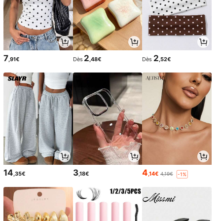
7
2
2
,91€
Dès
,48€
Dès
,52€
14
3
4
,35€
,18€
,14€
4,19€
-1%