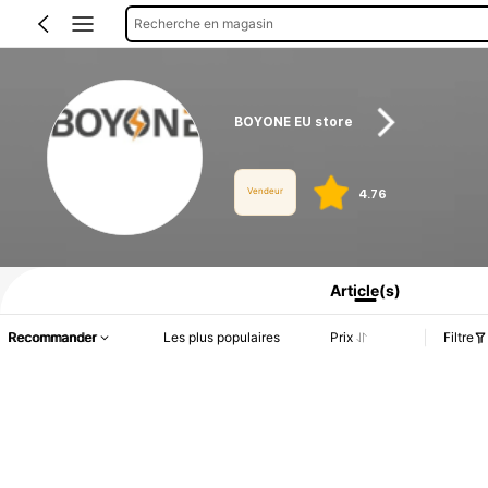
Recherche en magasin
BOYONE EU store
Vendeur
4.76
Informations produit : Divulgation des prix, détails sur les ventes et le stock.
Article(s)
Recommander
Les plus populaires
Prix
Filtre