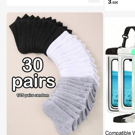
3
,52€