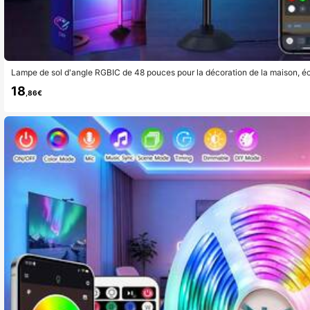
Lampe de sol d'angle RGBIC de 48 pouces pour la décoration de la maison, 
couleur, avec application, télécommande et boîtier de commande, synchronisa
18
ur le salon, la chambre et la salle de jeux, lampe d'angle
,86€