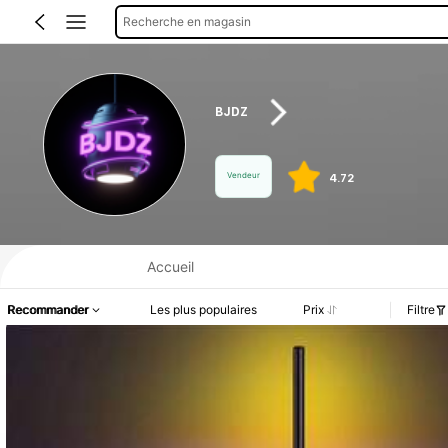
Recherche en magasin
BJDZ
Vendeur
4.72
Informations produit : Divulgation des prix, détails sur les ventes et le stock.
Accueil
Recommander
Les plus populaires
Prix
Filtre