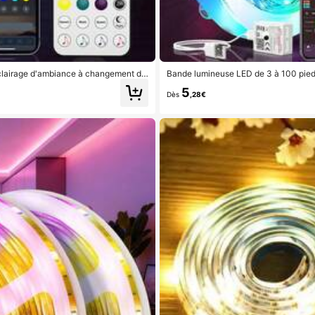
éclairage d'ambiance à changement de
Bande lumineuse LED de 3 à 100 pied
tion musicale, minuterie, convient po
et d'un contrôle par application, avec
5
angement de couleur RVB, convient pou
Dès
,28€
ations murales