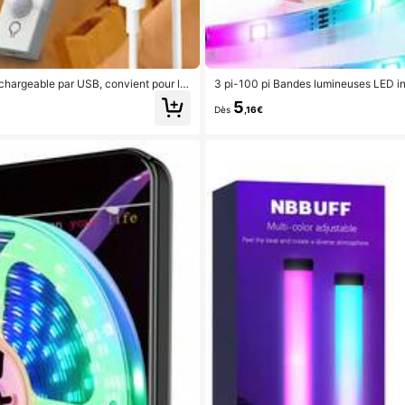
hargeable par USB, convient pour la
3 pi-100 pi Bandes lumineuses LED int
 LED
commande et application, Synchronis
5
à coucher, la cuisine, la salle de jeux,
Dès
,16€