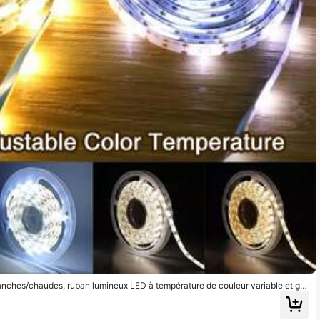
nches/chaudes, ruban lumineux LED à température de couleur variable et gra
rage LED pour chambre à coucher, cuisine, plafond, éclairage d'armoire