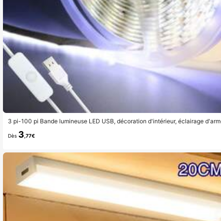
3 pi-100 pi Bande lumineuse LED USB, décoration d'intérieur, éclairage d'ar
uton de contrôle, installation facile, découpable, convient pour la chambre à co
3
le couloir, les étagères, l'éclairage du garage
Dès
,77€