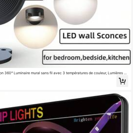
on 360° Luminaire mural sans fil avec 3 températures de couleur, Lumières m
 1200mAh, Graduable et Minuterie, Contrôle tactile et à distance, Lumière de
t, le cadre et l'éclairage de la chambre