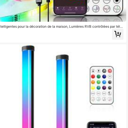
elligentes pour la décoration de la maison, Lumières RVB contrôlées par télé
ation avec la musique, Programmation, Gradation, Convient pour la chambre
 la décoration de fête