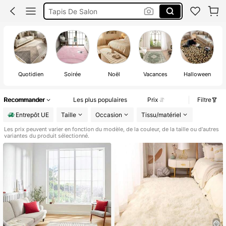
Tapis Chambre D’enfant
Tapis Rond
Tapis
Quotidien
Soirée
Noël
Vacances
Halloween
Recommander
Les plus populaires
Prix
Filtre
Entrepôt UE
Taille
Occasion
Tissu/matériel
Les prix peuvent varier en fonction du modèle, de la couleur, de la taille ou d'autres
variantes du produit sélectionné.