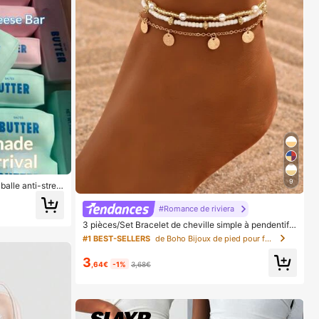
9
 balle anti-stres
 jouet alimentair
 le stress, jouet
#Romance de riviera
3 pièces/Set Bracelet de cheville simple à pendentif c
irculaire doré avec franges et perles pour femmes, co
#1 BEST-SELLERS
de Boho Bijoux de pied pour femmes
nvient pour le port quotidien et les vacances, style bo
hème chic
3
,64€
-1%
3,68€