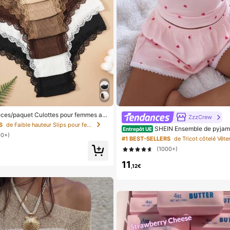
èces/paquet Culottes pour femmes av
ZzzCrew
ntelle à contraste floral, pour un port
S
de Faible hauteur Slips pour femmes
SHEIN Ensemble de pyjam
Entrepôt UE
00+)
ébardeur en soie rose à cœurs et shor
#1 BEST-SELLERS
elée
(1000+)
11
,12€