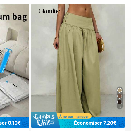
18
er 0,10€
Économiser 7,20€