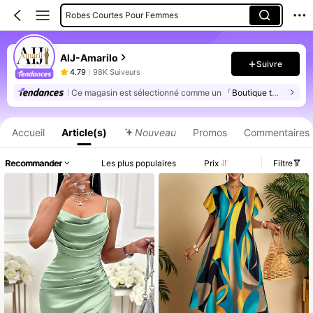
Robes Courtes Pour Femmes
Combinaisons Pour Femmes
AIJ-Amarilo
Chemisiers Et Chemises Pour Femmes
Suivre
4.79
98K Suiveurs
Robes Longues Pour Femmes
Ce magasin est sélectionné comme un
「Boutique tendance」
Informations produit : Divulgation des prix, détails sur les ventes et le stock.
Robes Arabes
Hauts De Robe Arabe Pour Dames
Accueil
Article(s)
Nouveau
Promos
Commentaires
Recommander
Les plus populaires
Prix
Filtre