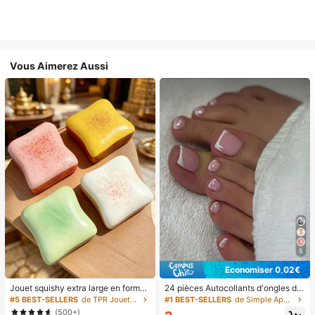
Vous Aimerez Aussi
5
Économiser 0,02€
Jouet squishy extra large en forme
24 pièces Autocollants d'ongles d'o
de toast, jouet anti-stress super do
rteil carrés pour créer de nouveaux
#5 BEST-SELLERS
de TPR Jouets amusants et fantaisie pour adolescen
#1 BEST-SELLERS
de Simple Appuyez sur les faux ongles
ux en beurre de toast, disponible en
designs d'ongles ! Base nude rétro
(500+)