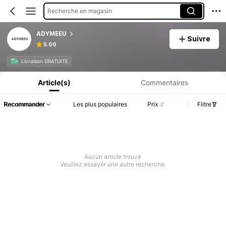
Recherche en magasin
ADYMEEU
Suivre
5.00
Informations produit : Divulgation des prix, détails sur les ventes et le stock.
Livraison GRATUITE
Article(s)
Commentaires
Recommander
Les plus populaires
Prix
Filtre
Aucun article trouvé
Veuillez essayer une autre recherche.