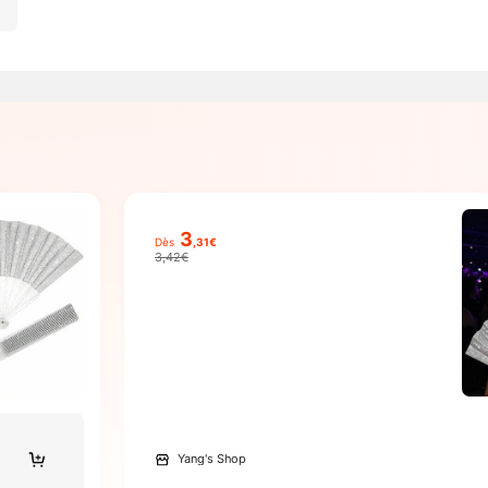
3
Dès
,31€
3,42€
Yang's Shop