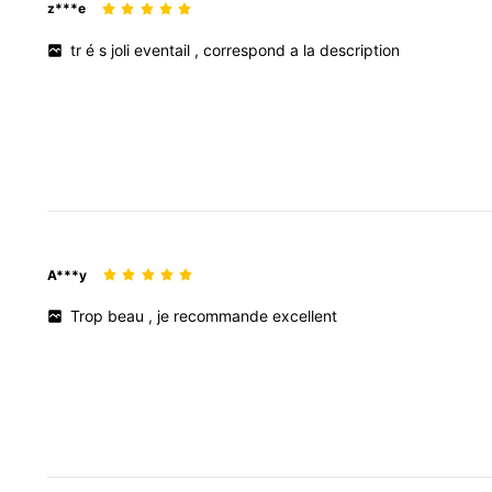
z***e
tr
é
s
joli
eventail
,
correspond
a
la
description
A***y
Trop
beau
,
je
recommande
excellent