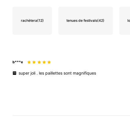
rachètera
(12)
tenues de festivals
(42)
l
b***e
super
joli
.
les
paillettes
sont
magnifiques