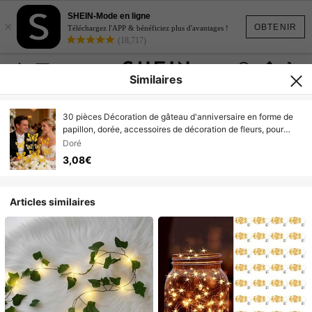
SHEIN-Mode en ligne
×
OBTENIR
Téléchargez l'APP & bénéficiez plus d'avantages !
(18,717)
Similaires
30 pièces Décoration de gâteau d'anniversaire en forme de
papillon, dorée, accessoires de décoration de fleurs, pour
mariage, anniversaire, Saint-Valentin, emballage cadeau de
Doré
la Saint-Valentin, décorations de gâteau, décorations florales,
3,08€
centres de table, fête de mariage, hôtel, lumières de chambre,
arrangements de scène
Articles similaires