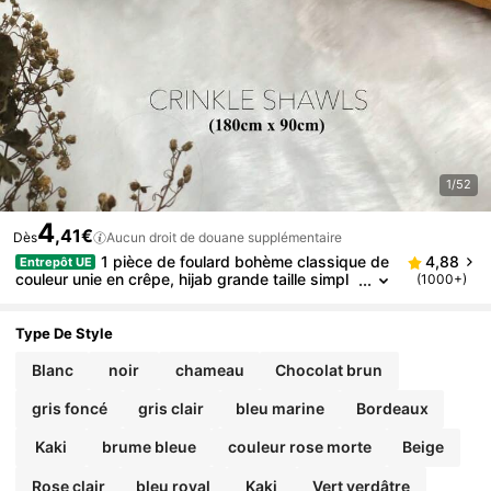
1/52
4
,41€
Dès
Aucun droit de douane supplémentaire
1 pièce de foulard bohème classique de
4,88
Entrepôt UE
couleur unie en crêpe, hijab grande taille simpl
(1000+)
e, foulard pour femme à porter au quotidien pou
r toutes les saisons, bandeau
Type De Style
Blanc
noir
chameau
Chocolat brun
gris foncé
gris clair
bleu marine
Bordeaux
Kaki
brume bleue
couleur rose morte
Beige
Rose clair
bleu royal
Kaki
Vert verdâtre