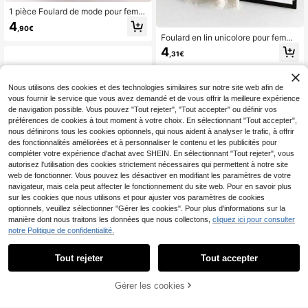
1 pièce Foulard de mode pour femm
e, couleur unie imprimée, long châl
4
,90€
e, bandeau, voile, vêtement
Foulard en lin unicolore pour femme
s, foulard rétro unicolore de taille m
4
,31€
oyenne-longue, peut être utilisé co
mme châle décoratif long
Nous utilisons des cookies et des technologies similaires sur notre site web afin de
vous fournir le service que vous avez demandé et de vous offrir la meilleure expérience
de navigation possible. Vous pouvez "Tout rejeter", "Tout accepter" ou définir vos
préférences de cookies à tout moment à votre choix. En sélectionnant "Tout accepter",
nous définirons tous les cookies optionnels, qui nous aident à analyser le trafic, à offrir
des fonctionnalités améliorées et à personnaliser le contenu et les publicités pour
compléter votre expérience d'achat avec SHEIN. En sélectionnant "Tout rejeter", vous
autorisez l'utilisation des cookies strictement nécessaires qui permettent à notre site
web de fonctionner. Vous pouvez les désactiver en modifiant les paramètres de votre
navigateur, mais cela peut affecter le fonctionnement du site web. Pour en savoir plus
sur les cookies que nous utilisons et pour ajuster vos paramètres de cookies
optionnels, veuillez sélectionner "Gérer les cookies". Pour plus d'informations sur la
5
manière dont nous traitons les données que nous collectons,
cliquez ici pour consulter
notre Politique de confidentialité.
Économiser 0,08€
3 pièces/Set Foulard musulman en
Tout rejeter
Tout accepter
mousseline de soie plissé de couleu
7
,97€
8,05€
r unie pour femmes, bandeau de têt
1 pièce Accessoire abaya écharpe
e pour tous les jours, hijab abaya
Gérer les cookies
en lin mélangé, foulard de tête de c
CRAQUEZ DES MAINTENANT
AJOUTER AU PANIER
4
,29€
ouleur unie, foulard décontracté ant
i-UV, convient pour le port quotidie