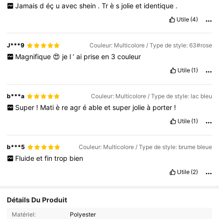
Jamais
d
éç
u
avec
shein
.
Tr
è
s
jolie
et
identique
.
Utile
(4)
J***9
Couleur: Multicolore / Type de style: 63#rose
Magnifique
😍
je
l
’
ai
prise
en
3
couleur
Utile
(1)
b***a
Couleur: Multicolore / Type de style: lac bleu
Super
!
Mati
è
re
agr
é
able
et
super
jolie
à
porter
!
Utile
(1)
b***5
Couleur: Multicolore / Type de style: brume bleue
Fluide
et
fin
trop
bien
Utile
(2)
Détails Du Produit
Matériel:
Polyester