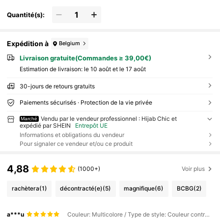
Quantité(s):
Expédition à
Belgium
Livraison gratuite(Commandes ≥ 39,00€)
Estimation de livraison:
le 10 août et le 17 août
30-jours de retours gratuits
Paiements sécurisés · Protection de la vie privée
Vendu par le vendeur professionnel : Hijab Chic et
Marché
expédié par SHEIN
Entrepôt UE
Informations et obligations du vendeur
Pour signaler ce vendeur et/ou ce produit
4,88
(1000+)
Voir plus
rachètera
(1)
décontracté(e)
(5)
magnifique
(6)
BCBG
(2)
a***u
Couleur: Multicolore / Type de style: Couleur contrastée-rouge