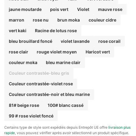
jaune moutarde
pois vert
Violet
mauve rose
marron
rose nu
brun moka
couleur cidre
vert kaki
Racine de lotus rose
bleu brouillard foncé
violet lavande
rose corail
rose clair
rouge violet moyen
Haricot vert
couleur moka
bleu marine clair
Couleur contrastée-bleu gris
Couleur contrastée-violet rose
Couleur contrastée-noir et bleu marine
81# beige rose
100# blanc cassé
99 # rose violet foncé
​Certains type de style sont expédiés depuis Entrepôt UE offre
livraison plus
rapide
, vous pouvez vérifier après avoir sélectionné un produit spécifique.