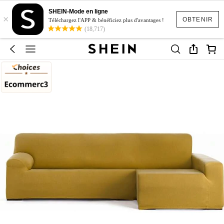
SHEIN-Mode en ligne
×
OBTENIR
Téléchargez l'APP & bénéficiez plus d'avantages !
(18,717)