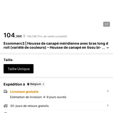
1/7
104
,38€
146,14€
Prix de vente conseillé
Ecommerc3 | Housse de canapé méridienne avec bras long d
roit (variété de couleurs) – Housse de canapé en tissu bi-
élastique – Tissu respirant et extra doux avec protection
anti-usure – Design antidérapant avec bande élastique
Taille
Taille Unique
Expédition à
Belgium
Livraison gratuite
Estimation de livraison:
4-9 jours ouvrés
30-jours de retours gratuits