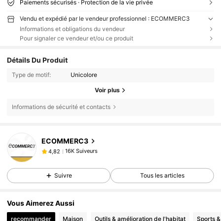
Paiements sécurisés · Protection de la vie privée
Vendu et expédié par le vendeur professionnel : ECOMMERC3
Informations et obligations du vendeur
Pour signaler ce vendeur et/ou ce produit
Détails Du Produit
Type de motif:
Unicolore
Voir plus
Informations de sécurité et contacts
16K Suiveurs
4,82
ECOMMERC3
16K Suiveurs
4,82
m***a
est en train de naviguer
16K Suiveurs
4,82
Suivre
Tous les articles
16K Suiveurs
4,82
16K Suiveurs
4,82
Vous Aimerez Aussi
16K Suiveurs
4,82
recommander
Maison
Outils & amélioration de l'habitat
Sports & 