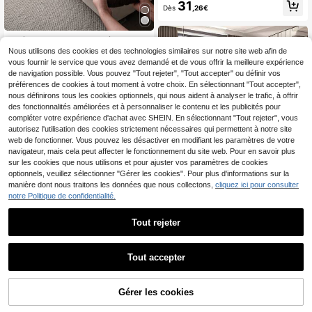
lle , protecteur de canapé de luxe à
31
Dès
,26€
la mode, housse de canapé décorat
ive antidérapante anti-poussière an
ti-rayures, convient pour toutes les
saisons, chambre à coucher, salon,
1 pièce Housse de canapé jacquard
bureau
à couverture complète, peluche d'hi
Nous utilisons des cookies et des technologies similaires sur notre site web afin de
23
Dès
,18€
ver, universelle pour toutes les sais
vous fournir le service que vous avez demandé et de vous offrir la meilleure expérience
ons, anti-saleté, anti-griffures de ch
de navigation possible. Vous pouvez "Tout rejeter", "Tout accepter" ou définir vos
at
préférences de cookies à tout moment à votre choix. En sélectionnant "Tout accepter",
nous définirons tous les cookies optionnels, qui nous aident à analyser le trafic, à offrir
des fonctionnalités améliorées et à personnaliser le contenu et les publicités pour
compléter votre expérience d'achat avec SHEIN. En sélectionnant "Tout rejeter", vous
autorisez l'utilisation des cookies strictement nécessaires qui permettent à notre site
web de fonctionner. Vous pouvez les désactiver en modifiant les paramètres de votre
navigateur, mais cela peut affecter le fonctionnement du site web. Pour en savoir plus
sur les cookies que nous utilisons et pour ajuster vos paramètres de cookies
optionnels, veuillez sélectionner "Gérer les cookies". Pour plus d'informations sur la
Housses de canapé d'an
manière dont nous traitons les données que nous collectons,
cliquez ici pour consulter
Entrepôt UE
gle 7 pièces, housses de canapé in
notre Politique de confidentialité.
81
,98€
clinable 5 places, housses de chais
e inclinable, protection de meubles
Tout rejeter
antidérapante pour canapé d'angle
en forme de L
Tout accepter
Désolés, ce produit est épuisé.
13
1 pièce Housse de canapé extensibl
Gérer les cookies
SIMILAIRES
e motif feuille en peluche, housse d
21
Dès
,76€
e canapé nordique moderne en poly