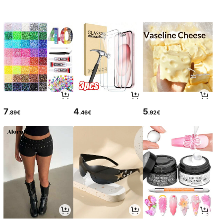
7
4
5
.89€
.46€
.92€