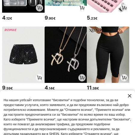
4
9
5
.12€
.90€
.23€
9
4
11
.59€
.14€
.38€
На нашия уебсайт използваме "бисквитки" и подобни технологии, за да ви
предоставим услугата, която заявявате, и да ви предложим възможно най-добро
потребителско изживяване. Можете да "Откажете всички", "Приемете всички" или
да настроите предпочитанията си за "бисквитки" по всяко време по ваш избор.
Като изберете "Приемете всички", ще настроим всички допълнителни "бисквитки",
които ни помагат да анализираме трафика, да предложим подобрени
функционалности и да персонализираме съдържанието и рекламите, за да
допълним пазаруването ви в SHEIN. Като изберете "Откажете всички", ще