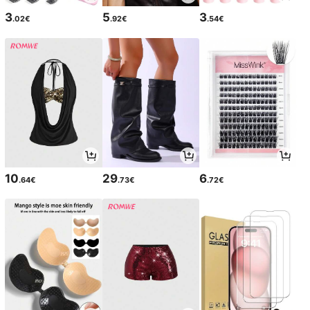
3
5
3
.02€
.92€
.54€
10
29
6
.64€
.73€
.72€