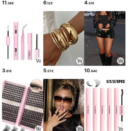
11
6
4
.38€
.12€
.51€
3
5
10
.81€
.57€
.84€