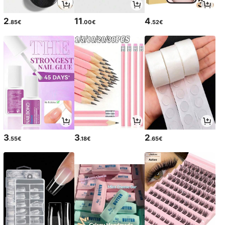
2
11
4
.85€
.00€
.52€
3
3
2
.55€
.18€
.65€