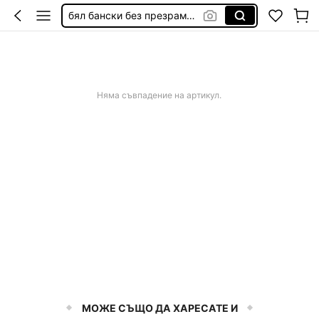
бял бански без презрамки
дамска рокля официална
калъф за стол с ластик
панда неща
Няма съвпадение на артикул.
МОЖЕ СЪЩО ДА ХАРЕСАТЕ И