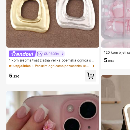
120 kom bijeli s
SUPBORA
rednje kvadratni
5
1 kom srebrna/mat zlatna velika boemska ogrlica s ot
stički dizajn, na
.03€
vorenim privjeskom
epilom, sjajni či
#1 Uspješnica
u ženskim ogrlicama pozlaćenim 18-karatnim zlatom
evno nošenje za
ean Girl estetik
5
.23€