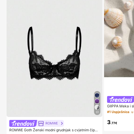
GIIPPA Meka i sl
cama, Y2K stil,
#1 Uspješnica
22
Pro Max, estets
3
.77€
ROMWE
ROMWE Goth Ženski modni grudnjak s cvjetnim čipko