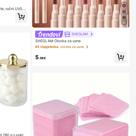
te, ručni UV/LE
lnim zaslonom, br
izlaske, pribor
10
SHEGLAM
SHEGLAM Olovka za usne
#2 Uspješnica
olovka za usne
5
.58€
d 280 g s poklo