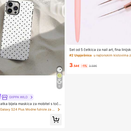
Set od 5 četkica za nail art, fina linij
asta četkica, četkica za UV gel dizajn 
#2 Uspješnica
onalni alati za nail art, prikladno za p
tu, salone za nokte, kućni DIY, prikla
3
žene
.54€
-1%
3.58€
6
GllPPA WILD
atka bijela maskica za mobitel s točki
 kompatibilna sa 17/16/15/14/13/12/11
u Galaxy S24 Plus Modne futrole za telefone
ka