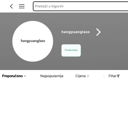
Pretraži u trgovini
hangyuanglass
Prodavatelj
Preporučeno
Najpopularnije
Cijena
Filtar