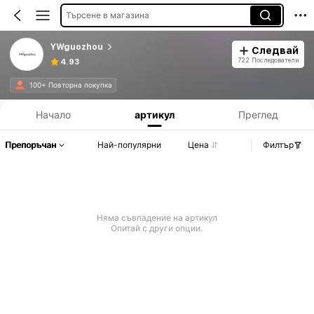
Търсене в магазина
YWguozhou
Следвай
722 Последователи
4.93
Информация за продукта: Разкриване на цената, данни за продажбите и наличността.
100+ Повторна покупка
Начало
артикул
Преглед
Препоръчан
Най-популярни
Цена
Филтър
Няма съвпадение на артикул
Опитай с други опции.