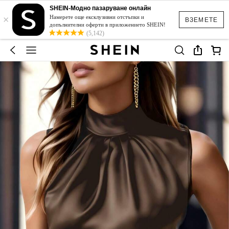
SHEIN-Модно пазаруване онлайн
×
Намерете още ексклузивни отстъпки и
ВЗЕМЕТЕ
допълнителни оферти в приложението SHEIN!
(5,142)