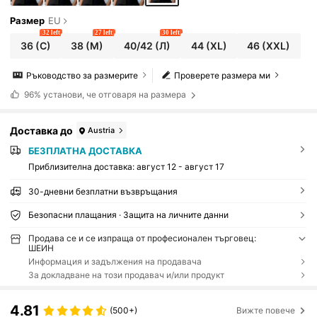
Размер
EU
32 left
27 left
30 left
36
(С)
38
(М)
40/42
(Л)
44
(XL)
46
(XXL)
Ръководство за размерите
Проверете размера ми
96%
установи, че отговаря на размера
Доставка до
Austria
БЕЗПЛАТНА ДОСТАВКА
Приблизителна доставка:
август 12 - август 17
30-дневни безплатни възвръщания
Безопасни плащания · Защита на личните данни
Продава се и се изпраща от професионален търговец:
ШЕИН
Информация и задължения на продавача
За докладване на този продавач и/или продукт
4.81
(500+)
Вижте повече