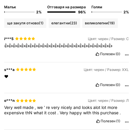
Малък
Отговаря на размера
Голям
2%
96%
2%
ще закупя отново
(1)
елегантни
(23)
великолепни
(19)
i***5
Цвят: черен / Размер: С
👍👍👍👍👍👍👍👍👍👍👍👍👍👍👍👍👍👍👍👍👍👍👍👍👍👍
Полезен
(0)
s***a
Цвят: черен / Размер: XXL
❤️
Полезен
(0)
o***n
Цвят: черен / Размер: Л
Very
well
made
,
we
'
re
very
nicely
and
looks
alot
lot
more
expensive
thN
what
it
cost
.
Very
happy
with
this
purchase
.
Полезен
(1)