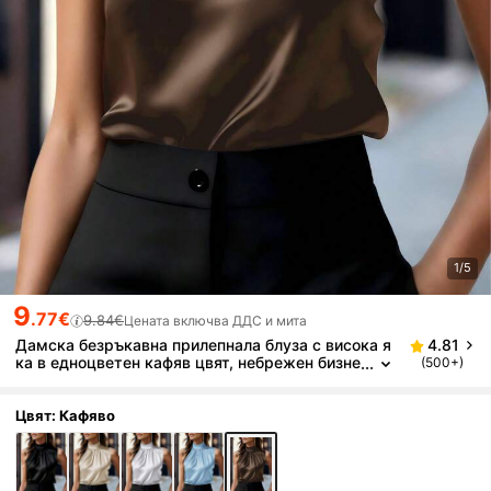
1/5
9
.77€
9.84€
Цената включва ДДС и мита
Дамска безръкавна прилепнала блуза с висока я
4.81
ка в едноцветен кафяв цвят, небрежен бизне
(500+)
с офис стил, елегантен топ за открито, подхо
дящ за всички сезони, лято
Цвят: Кафяво