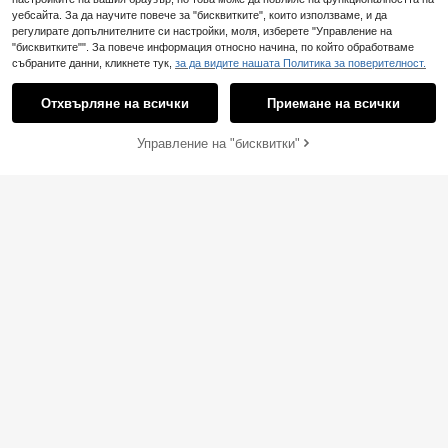
уебсайта. За да научите повече за "бисквитките", които използваме, и да
регулирате допълнителните си настройки, моля, изберете "Управление на
"бисквитките"". За повече информация относно начина, по който обработваме
събраните данни, кликнете тук,
за да видите нашата Политика за поверителност.
Отхвърляне на всички
Приемане на всички
Управление на "бисквитки"
ДОБАВИ В КОЛИЧКАТА
9
EMERY ROSE Дамски
EU Warehouse
летен елегантен сатен топ без ръ
10
Franclia Ежедневна,
EU Warehouse
.31€
кави с изправена яка за работа
универсална, едноцветна плисир
9
.70€
ана, вталена, бяла тениска с къс
ръкав за жени