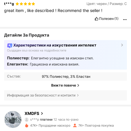
t***g
Цвят: черен / Размер: С
great
item
,
like
described
!
Recommend
the
seller
!
Полезен
(1)
Детайли За Продукта
Характеристики на изкуствения интелект
Създаден въз основа на подробностите
Полиестер:
Елегантно усещане за изискан стил.
Елегантен:
Грациозна и изискана визия.
Състав:
97% Полиестер, 3% Еластан
Вижте повече
Информация за безопасност и контакти
8.8K Последователи
4.71
XMDFS
s***p
платени
12 часа по-рано
m***6
последвано от
13 часа по-рано
47K+ Продадени наскоро
7K+ Повторна покупка
8.8K Последователи
4.71