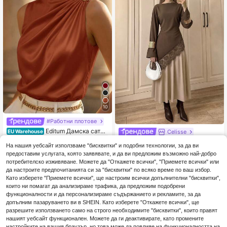
10
#Работни плотове
Editum Дамска сатен
Celisse
EU Warehouse
ена блуза без ръкави с плисиран
9
Celisse Дамска нова широка
NEW
.89€
-1%
9.99€
а дреха
На нашия уебсайт използваме "бисквитки" и подобни технологии, за да ви
блуза за ранна есен с асиметрич
13
предоставим услугата, която заявявате, и да ви предложим възможно най-добро
.99€
ен подгъв, дантела и дълъг ръкав
потребителско изживяване. Можете да "Откажете всички", "Приемете всички" или
да настроите предпочитанията си за "бисквитки" по всяко време по ваш избор.
Като изберете "Приемете всички", ще настроим всички допълнителни "бисквитки",
които ни помагат да анализираме трафика, да предложим подобрени
функционалности и да персонализираме съдържанието и рекламите, за да
допълним пазаруването ви в SHEIN. Като изберете "Откажете всички", ще
разрешите използването само на строго необходимите "бисквитки", които правят
нашият уебсайт функционален. Можете да ги деактивирате, като промените
настройките на вашия браузър, но това може да повлияе на функционалността на