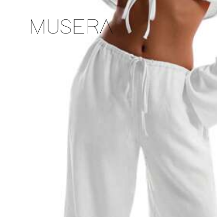
Kokotaulukko
Eikö ole sinun kokoasi? Kerro meille
Toimitus kohteeseen
Austria
Ilmainen toimitus
Arv. toimitus:
6-11 Arkipäivät
30 päivän ajan ilmainen palautus
Turvalliset maksut · Yksityisyyden suoja
Myyjä: ODALIA & Toimittaja: SHEIN
Myyjän tiedot ja velvollisuudet
Ilmoittaaksesi tästä myyjästä ja/tai tuotteesta
Tuotetiedot