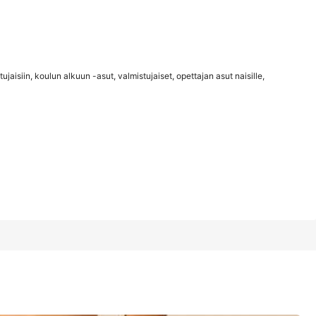
1/9
ujaisiin, koulun alkuun -asut, valmistujaiset, opettajan asut naisille,
kuun -asut, valmistujaiset, opettajan asut naisille, koulun alku