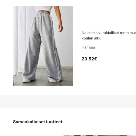
20
.52€
Hinta sisältää ALV:n ja tullit
Naisten sivuraidalliset rento muo
Naisten sivuraidalliset rento muoti urheilulliset ulkoiluhousut k
koulun alku
Harmaa
20.52€
Koko
:
EU
Vakio
36
(S)
38
(M)
Samankaltaiset tuotteet