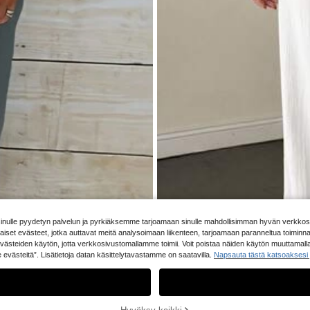
ouluun paluulle, juhliin, lentokentälle, 
eihin, syksy/talvi kiiltävällä viimeistel
iväriset korkeavyötäröiset shortsit, so
 ja kevään/kesän lomalle, rentoon tyy
si, tyylikkäät ja elegantit
ulle pyydetyn palvelun ja pyrkiäksemme tarjoamaan sinulle mahdollisimman hyvän verkkosivu
naiset evästeet, jotka auttavat meitä analysoimaan liikenteen, tarjoamaan paranneltua toiminn
 evästeiden käytön, jotta verkkosivustomallamme toimii. Voit poistaa näiden käytön muuttamall
se evästeitä”. Lisätietoja datan käsittelytavastamme on saatavilla.
Napsauta tästä katsoaksesi 
Valitettavasti tuote on loppuunmyyty
LOPPUUNMYYTY