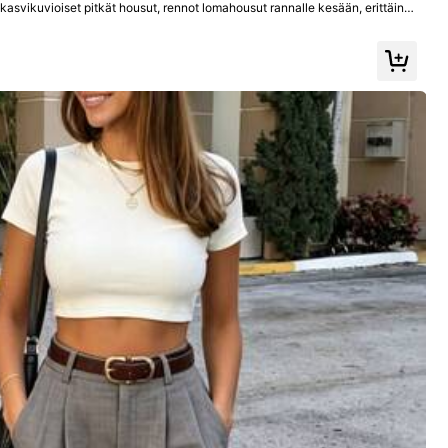
svikuvioiset pitkät housut, rennot lomahousut rannalle kesään, erittäin p
Kaikki tuotteet
varat
Urheilu ja ulkoilu
Korut ja kellot