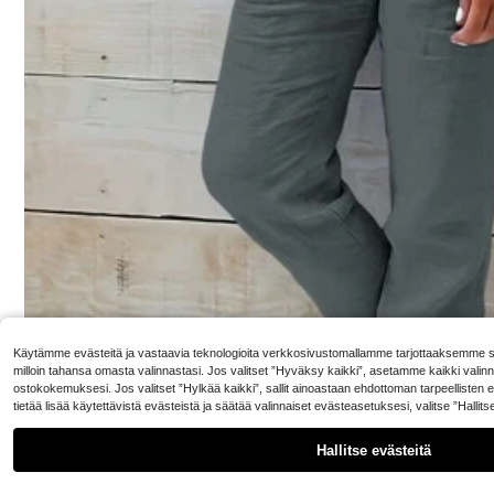
15
skut ja vetoketju, lomalle, toimistoon, brunssille ja lento
.68€
Yks
kenttäasuksi, kaikki vuodenajat, kesä
EU Warehouse
12
pivat työmatkalle
.99€
liin Ystävänpäiväk
Käytämme evästeitä ja vastaavia teknologioita verkkosivustomallamme tarjottaaksemme sin
milloin tahansa omasta valinnastasi. Jos valitset ”Hyväksy kaikki”, asetamme kaikki valin
ostokokemuksesi. Jos valitset ”Hylkää kaikki”, sallit ainoastaan ehdottoman tarpeellisten
tietää lisää käytettävistä evästeistä ja säätää valinnaiset evästeasetuksesi, valitse ”Hallit
Hallitse evästeitä