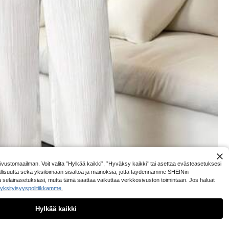
Naisten kevät/kesä korkeavyötäröiset pehmeät jousta
lavalle ja konsertt
15
vat rennot joogaurheiluhousut
yllä kevät
.49€
stomaailman. Voit valita ”Hylkää kaikki”, ”Hyväksy kaikki” tai asettaa evästeasetuksesi
allisuutta sekä yksilöimään sisältöä ja mainoksia, jotta täydennämme SHEINin
a selainasetuksiasi, mutta tämä saattaa vaikuttaa verkkosivuston toimintaan. Jos haluat
yksityisyyspolitiikkamme.
Hylkää kaikki