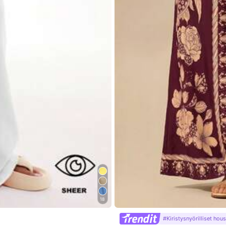
ulottu kangas
0% Polyesteri
Näytä lisää
18
#Kiristysnyörilliset hous