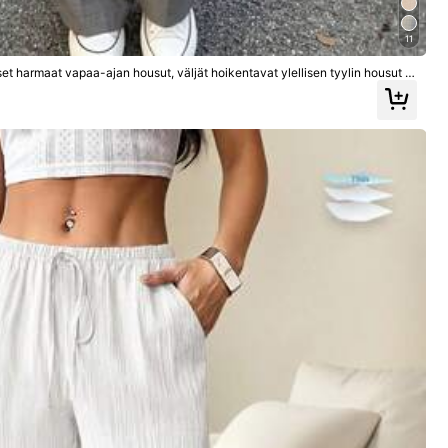
11
t harmaat vapaa-ajan housut, väljät hoikentavat ylellisen tyylin housut (v
17
u kangas kiristys
GLAMSKIN
sopivat lomalle, k