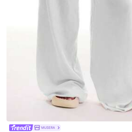
Materiaali:
Ne
Koostumus:
10
36 Seuraajat
5.00
Turvallisuustiedot ja yhteystiedot
36 Seuraajat
5.00
36 Seuraajat
5.00
ODALIA
MUSERA