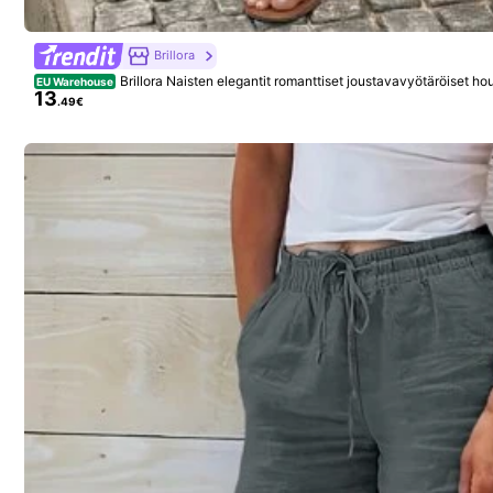
Brillora
Brillora Naisten elegantit romanttiset joustavavyötäröiset ho
EU Warehouse
13
.49€
10
Naisten satiinisilkki pitkät housut, yksivärinen satiini, ta