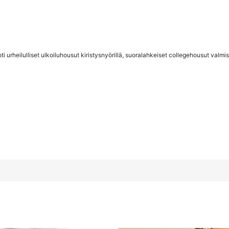
ti urheilulliset ulkoiluhousut kiristysnyörillä, suoralahkeiset collegehousut valmist
iristysnyörillä, suoralahkeiset collegehousut valmistujaisiin, koulun al
40/42
(L)
44
(XL-kokoinen)