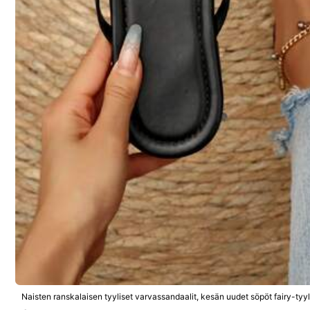
Pieni
0%
Hieno korkealaatuinen
(1)
Rakastan suunnittelua
(1)
k***i
Aivan
ihanat
ja
oikean
kokoiset
!
🖤💛🖤💛🖤💯👌🏼💯👍🏼💯
Naisten ranskalaisen tyyliset varvassandaalit, kesän uudet söpöt fairy-tyy
gät, pehmeäpohjaiset sandaalit treffeille, kokoontumisiin, juhliin ja päivitt