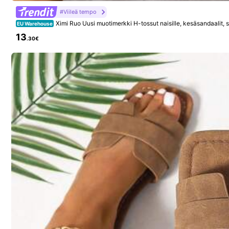
Tiedot:
Sol
#Viileä tempo
Ximi Ruo Uusi muotimerkki H-tossut naisille, kesäsandaalit, s
EU Warehouse
258K Seuraajat
ikoristeiset matalat tossut, verkkotyyliset rennot, mustat
13
4.81
.30€
Turvallisuustiedot ja yhteystiedot
258K Seuraajat
4.81
t***9
maksoi
1 päivä sitte
Solecia
c***a
seurasi
2 tuntia sitte