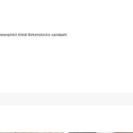
eanpinkit litteät Birkenstocks-sandaalit
rkenstocks-sandaalit
38 euroa
39 euroa
4