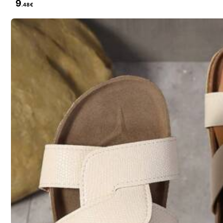
9
.48€
l***5
Lovely
sandals
,
good
materials
,
fits
well
and
good
design
3***0
Muito
bom
...
muito
bom
mesmo
...
boa
qualidade
...
super
re