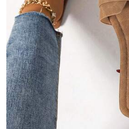
258K Seuraajat
4.81
Tämä kauppa on valittu
「Trendikauppa
Seuraa
258K Seuraajat
4.81
258K Seuraajat
4.81