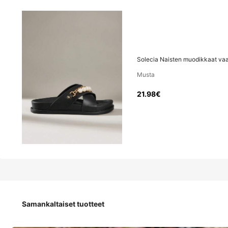
21
.98€
Solecia Naisten muodikkaat vaal
Solecia Naisten muodikkaat vaaleanpinkit litteät Bi
Musta
21.98€
Koko
Oletus
36 euroa
37 euroa
Samankaltaiset tuotteet
Kokotaulukko