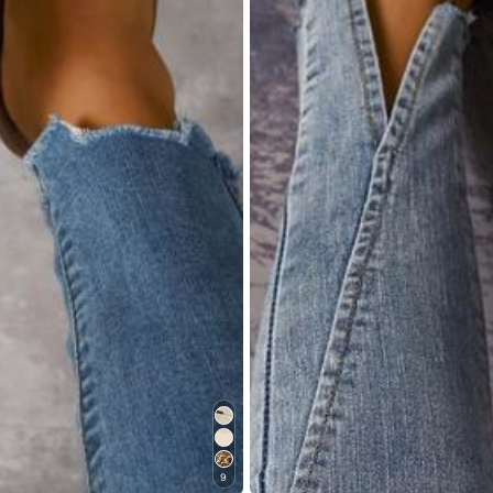
raiment
satisfaite
😍👏👏👏👏😍😍😍😍😍😍❤️❤️❤️❤️
9