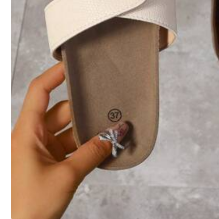
b***u
Magnifique
superbe
agr
é
able
à
port
é
e
excellente
qualit
é
v
Tuotetiedot