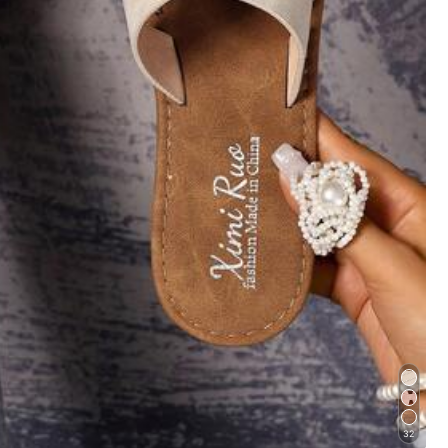
Väri: Ruskea / Koko: 39 euroa
Hyödyllinen
(0)
32