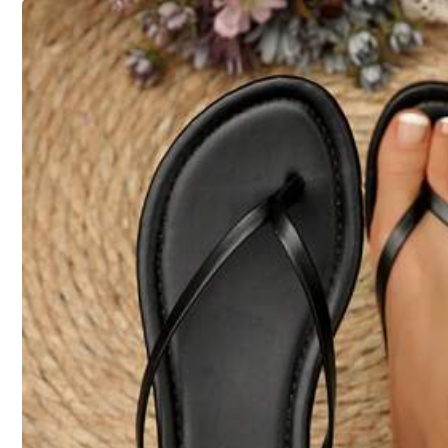
Toimitus kohteeseen
Austria
Ilmainen toimitus
Arv. toimitus:
6-11 Arkipäivät
30 päivän ajan ilmainen palautus
Turvalliset maksut · Yksityisyyden suoja
Myyjä ja lähettäjä on yrityskauppias: SHEIN
Myyjän tiedot ja velvollisuudet
Ilmoittaaksesi tästä myyjästä ja/tai tuotteesta
4.66
(9)