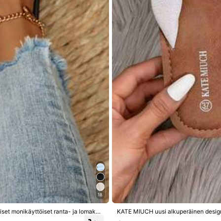
Täysin kokonsa mukainen
100%
😍
18
liset monikäyttöiset ranta- ja lomaken
KATE MIUCH uusi alkuperäinen design,
äiseen rentoon käyttöön
ikäyttöinen ja itsevarma, sopii päivit