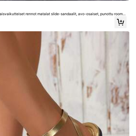
aisvaikutteiset rennot matalat slide-sandaalit, avo-osaiset, punottu roomal
kevääseen ja kesään