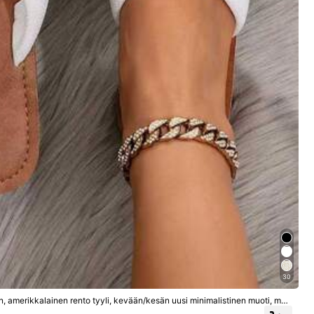
Suuri
0%
Väri: Musta / Koko: 39 euroa
30
Hyödyllinen
(0)
 amerikkalainen rento tyyli, kevään/kesän uusi minimalistinen muoti, mon
täiseen työmatkaan, ulkoilmaostoksiin, rantalomaan ja muihin tilaisuuksiin. V