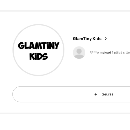
177K Seuraajat
4.85
GlamTiny Kids
s***n
seurasi
4 tuntia sitte
177K Seuraajat
4.85
Seuraa