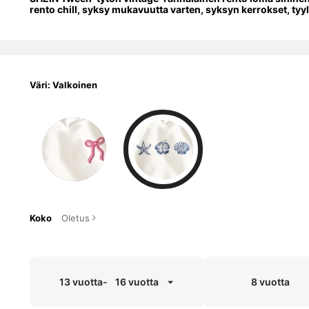
rento chill, syksy mukavuutta varten, syksyn kerrokset, tyy
Väri: Valkoinen
Koko
Oletus
13 vuotta
-
16 vuotta
8 vuotta