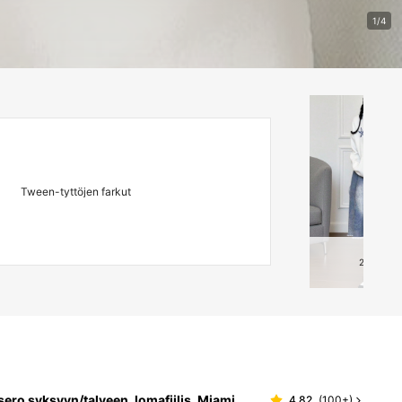
AI-Generated
AI-Generated
1/4
Tween-tyttöjen farkut
2
Tuottee
ero syksyyn/talveen, lomafiilis, Miami,
4.82
(
100+
)