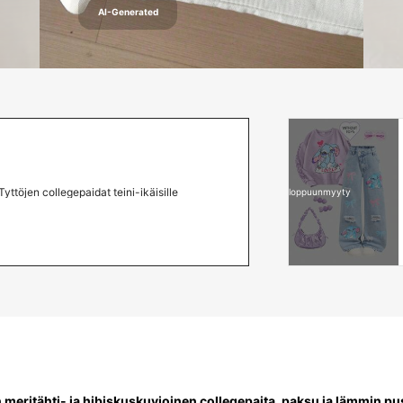
AI-Generated
Tyttöjen collegepaidat teini-ikäisille
loppuunmyyty
eritähti- ja hibiskuskuvioinen collegepaita, paksu ja lämmin pus