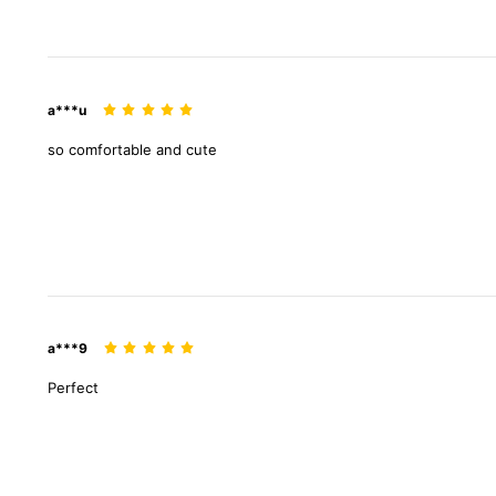
a***u
so
comfortable
and
cute
a***9
Perfect