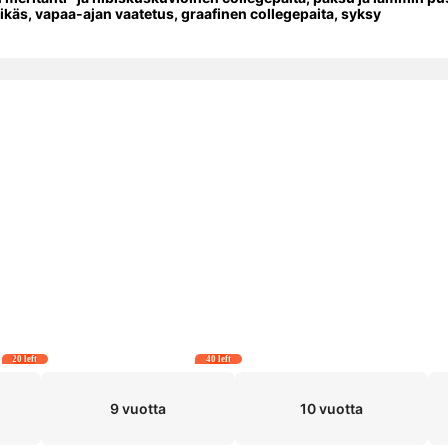
likäs, vapaa-ajan vaatetus, graafinen collegepaita, syksy
20 left
40 left
9 vuotta
10 vuotta