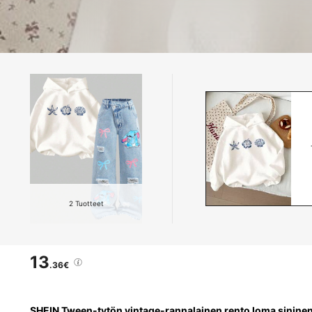
AI-Generated
2
Tuotteet
13
.36€
SHEIN Tween-tytön vintage-rannalainen rento loma sininen m