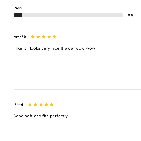
Pieni
8%
m***9
i
like
it
.
looks
very
nice
!!
wow
wow
wow
l***4
Sooo
soft
and
fits
perfectly