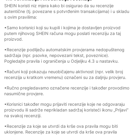
SHEIN koristi niz mjera kako bi osigurao da su recenzije
autentične (tj. povezane s potvrđenim transakcijama) i u skladu
s ovim pravilima:
•Samo korisnici koji su kupili i kojima je dostavljen proizvod
putem njihovog SHEIN računa mogu poslati recenziju za taj
proizvod.
•Recenzije podliježu automatskim provjerama nedopuštenog
sadržaja (npr. psovke, nepovezani tekst, poveznice).
Pogledajte pravila i ograničenja u Odjeljku 4.3 u nastavku.
•Računi koji pokazuju neuobičajenu aktivnost (npr. velik broj
recenzija u kratkom vremenu) označeni su za daljnju provjeru.
•Ručno pregledavamo označene recenzije i također provodimo
nasumične provjere.
•Korisnici također mogu prijaviti recenzije koje ne odgovaraju
proizvodu ili sadrže neprikladan sadržaj koristeći ikonu „Prijavi”
na svakoj recenziji.
•Recenzije za koje se utvrdi da krše ova pravila mogu biti
uklonjene. Recenzije za koje se utvrdi da krše ova pravila