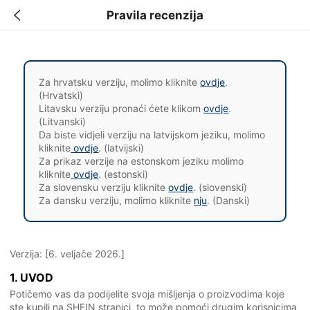
Pravila recenzija
Za hrvatsku verziju, molimo kliknite
ovdje
.
(Hrvatski)
Litavsku verziju pronaći ćete klikom
ovdje
.
(Litvanski)
Da biste vidjeli verziju na latvijskom jeziku, molimo
kliknite
ovdje
. (latvijski)
Za prikaz verzije na estonskom jeziku molimo
kliknite
ovdje
. (estonski)
Za slovensku verziju kliknite
ovdje
. (slovenski)
Za dansku verziju, molimo kliknite
nju
. (Danski)
Verzija: [6. veljače 2026.]
1. UVOD
Potičemo vas da podijelite svoja mišljenja o proizvodima koje
ste kupili na SHEIN stranici, to može pomoći drugim korisnicima