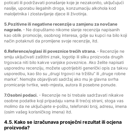
poticati ili podržavati ponašanje koje je nezakonito, uključujući
nasilje, uporabu ilegalnih droga, konzumaciju alkohola kod
maloljetnika i zlostavljanje djece ili životinja.
5.Pozitivne ili negativne recenzije u zamjenu za novčane
nagrade.
- Ne dopuštamo nikome slanje recenzija napisanih
kao oblik promocije, osobnog interesa, gdje su kupci na bilo koji
način potaknuti da promijene svoje recenzije, itd.
6.Reference/oglasi ili poveznice trećih strana.
- Recenzije ne
smiju uključivati zaštitni znak, logotip ili sliku proizvoda drugih
trgovaca niti bilo kakve vanjske poveznice. Ako želite napisati
usporednu recenziju, možete upotrijebiti generički opis za takvu
usporedbu, kao što su „drugi trgovci na tržištu” ili „druge robne
marke”. Nemojte objavljivati sadržaj ako mu je glavna svrha
promicanje tvrtke, web-mjesta, autora ili posebne ponude.
7.Osobni podaci.
- Recenzije ne bi trebale sadržavati nikakve
osobne podatke koji pripadaju vama ili trećoj strani, stoga vas
molimo da ne uključujete e-poštu, telefonski broj, adresu, imena
(osim vašeg korisničkog imena) itd.
4.5. Kako se izračunava prosječni rezultat ili ocjena
proizvoda?