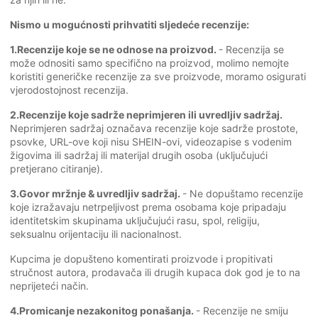
Nismo u mogućnosti prihvatiti sljedeće recenzije:
1.Recenzije koje se ne odnose na proizvod.
- Recenzija se
može odnositi samo specifično na proizvod, molimo nemojte
koristiti generičke recenzije za sve proizvode, moramo osigurati
vjerodostojnost recenzija.
2.Recenzije koje sadrže neprimjeren ili uvredljiv sadržaj.
Neprimjeren sadržaj označava recenzije koje sadrže prostote,
psovke, URL-ove koji nisu SHEIN-ovi, videozapise s vodenim
žigovima ili sadržaj ili materijal drugih osoba (uključujući
pretjerano citiranje).
3.Govor mržnje & uvredljiv sadržaj.
- Ne dopuštamo recenzije
koje izražavaju netrpeljivost prema osobama koje pripadaju
identitetskim skupinama uključujući rasu, spol, religiju,
seksualnu orijentaciju ili nacionalnost.
Kupcima je dopušteno komentirati proizvode i propitivati
stručnost autora, prodavača ili drugih kupaca dok god je to na
neprijeteći način.
4.Promicanje nezakonitog ponašanja.
- Recenzije ne smiju