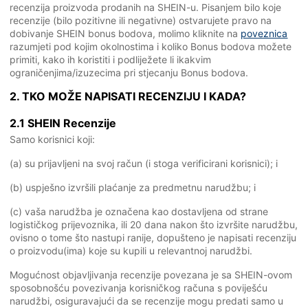
recenzija proizvoda prodanih na SHEIN-u. Pisanjem bilo koje
recenzije (bilo pozitivne ili negativne) ostvarujete pravo na
dobivanje SHEIN bonus bodova, molimo kliknite na
poveznica
razumjeti pod kojim okolnostima i koliko Bonus bodova možete
primiti, kako ih koristiti i podliježete li ikakvim
ograničenjima/izuzecima pri stjecanju Bonus bodova.
2. TKO MOŽE NAPISATI RECENZIJU I KADA?
2.1 SHEIN Recenzije
Samo korisnici koji:
(a) su prijavljeni na svoj račun (i stoga verificirani korisnici); i
(b) uspješno izvršili plaćanje za predmetnu narudžbu; i
(c) vaša narudžba je označena kao dostavljena od strane
logističkog prijevoznika, ili 20 dana nakon što izvršite narudžbu,
ovisno o tome što nastupi ranije, dopušteno je napisati recenziju
o proizvodu(ima) koje su kupili u relevantnoj narudžbi.
Mogućnost objavljivanja recenzije povezana je sa SHEIN-ovom
sposobnošću povezivanja korisničkog računa s poviješću
narudžbi, osiguravajući da se recenzije mogu predati samo u