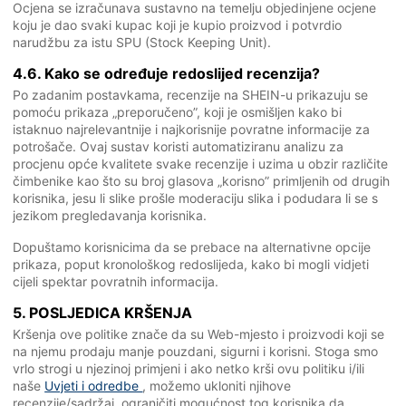
Ocjena se izračunava sustavno na temelju objedinjene ocjene
koju je dao svaki kupac koji je kupio proizvod i potvrdio
narudžbu za istu SPU (Stock Keeping Unit).
4.6. Kako se određuje redoslijed recenzija?
Po zadanim postavkama, recenzije na SHEIN-u prikazuju se
pomoću prikaza „preporučeno”, koji je osmišljen kako bi
istaknuo najrelevantnije i najkorisnije povratne informacije za
potrošače. Ovaj sustav koristi automatiziranu analizu za
procjenu opće kvalitete svake recenzije i uzima u obzir različite
čimbenike kao što su broj glasova „korisno” primljenih od drugih
korisnika, jesu li slike prošle moderaciju slika i podudara li se s
jezikom pregledavanja korisnika.
Dopuštamo korisnicima da se prebace na alternativne opcije
prikaza, poput kronološkog redoslijeda, kako bi mogli vidjeti
cijeli spektar povratnih informacija.
5. POSLJEDICA KRŠENJA
Kršenja ove politike znače da su Web-mjesto i proizvodi koji se
na njemu prodaju manje pouzdani, sigurni i korisni. Stoga smo
vrlo strogi u njezinoj primjeni i ako netko krši ovu politiku i/ili
naše
Uvjeti i odredbe
, možemo ukloniti njihove
recenzije/sadržaj, ograničiti mogućnost tog korisnika da