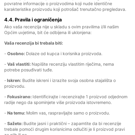
povratne informacije o proizvodima koji nude identične
karakteristike proizvodu koji potrošač trenutačno pregledava.
4.4. Pravila i ograničenja
Ako vaša recenzija nije u skladu s ovim pravilima i/ili našim
Općim uvjetima, bit će odbijena ili uklonjena:
Vaša recenzija bi trebala biti:
-
Osobno:
Dolaze od kupca i korisnika proizvoda.
-
Vaš vlastiti:
Napišite recenziju vlastitim riječima, nema
potrebe posuđivati tuđe.
-
Iskren:
Budite iskreni i izrazite svoja osobna stajališta o
proizvodu.
-
Fokusirano:
Identificirajte i recenzirajte 1 proizvod odjednom
radije nego da spominjete više proizvoda istovremeno.
-
Na temu:
Molim vas, raspravljajte samo o proizvodu.
-
Sažeto:
Budite jasni i praktični – zapamtite da bi recenzije
trebale pomoći drugim korisnicima odlučiti je li proizvod pravi
za njih ili ne.