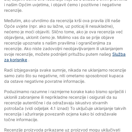
i našim Općim uvjetima, i objavit ćemo i pozitivne i negativne
recenzije.
Međutim, ako utvrdimo da recenzija krši ova pravila i/ili naše
Opće uvjete (npr. ako su lažne, uz poticaj ili nesukladne),
nećemo je moći objaviti. Slično tome, ako je ova recenzija već
objavljena, uklonit ćemo je. Molimo vas da se prije objave
recenzije upoznate s našim pravilima i ograničenjima za
recenzije. Ako niste zadovoljni neobjavljivanjem ili uklanjanjem
svoje recenzije, možete podnijeti pritužbu putem našeg
Služba
za korisnike
.
Radi izbjegavanja svake sumnje, nikada ne uklanjamo recenzije
samo zato što su negativne, niti ometamo sposobnost kupaca
da ostave negativne povratne informacije.
Poduzimamo razumne i razmjerne korake kako bismo spriječili i
uklonili zabranjene ili neprikladne recenzije i osigurali da su
recenzije autentične i da odražavaju iskustvo stvarnih
potrošača (vidi odjeljak 4.1 iznad) To uključuje uklanjanje takvih
recenzija i ažuriranje povezanih ocjena kako bi odražavale
točne informacije.
Recenzije proizvoda prikazane uz proizvod mogu uključivati