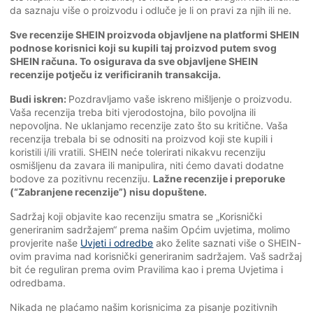
da saznaju više o proizvodu i odluče je li on pravi za njih ili ne.
Sve recenzije SHEIN proizvoda objavljene na platformi SHEIN
podnose korisnici koji su kupili taj proizvod putem svog
SHEIN računa. To osigurava da sve objavljene SHEIN
recenzije potječu iz verificiranih transakcija.
Budi iskren:
Pozdravljamo vaše iskreno mišljenje o proizvodu.
Vaša recenzija treba biti vjerodostojna, bilo povoljna ili
nepovoljna. Ne uklanjamo recenzije zato što su kritične. Vaša
recenzija trebala bi se odnositi na proizvod koji ste kupili i
koristili i/ili vratili. SHEIN neće tolerirati nikakvu recenziju
osmišljenu da zavara ili manipulira, niti ćemo davati dodatne
bodove za pozitivnu recenziju.
Lažne recenzije i preporuke
(“Zabranjene recenzije”) nisu dopuštene.
Sadržaj koji objavite kao recenziju smatra se „Korisnički
generiranim sadržajem“ prema našim Općim uvjetima, molimo
provjerite naše
Uvjeti i odredbe
ako želite saznati više o SHEIN-
ovim pravima nad korisnički generiranim sadržajem. Vaš sadržaj
bit će reguliran prema ovim Pravilima kao i prema Uvjetima i
odredbama.
Nikada ne plaćamo našim korisnicima za pisanje pozitivnih