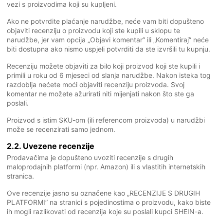
vezi s proizvodima koji su kupljeni.
Ako ne potvrdite plaćanje narudžbe, neće vam biti dopušteno
objaviti recenziju o proizvodu koji ste kupili u sklopu te
narudžbe, jer vam opcija „Objavi komentar” ili „Komentiraj” neće
biti dostupna ako nismo uspjeli potvrditi da ste izvršili tu kupnju.
Recenziju možete objaviti za bilo koji proizvod koji ste kupili i
primili u roku od 6 mjeseci od slanja narudžbe. Nakon isteka tog
razdoblja nećete moći objaviti recenziju proizvoda. Svoj
komentar ne možete ažurirati niti mijenjati nakon što ste ga
poslali.
Proizvod s istim SKU-om (ili referencom proizvoda) u narudžbi
može se recenzirati samo jednom.
2.2. Uvezene recenzije
Prodavačima je dopušteno uvoziti recenzije s drugih
maloprodajnih platformi (npr. Amazon) ili s vlastitih internetskih
stranica.
Ove recenzije jasno su označene kao „RECENZIJE S DRUGIH
PLATFORMI” na stranici s pojedinostima o proizvodu, kako biste
ih mogli razlikovati od recenzija koje su poslali kupci SHEIN-a.