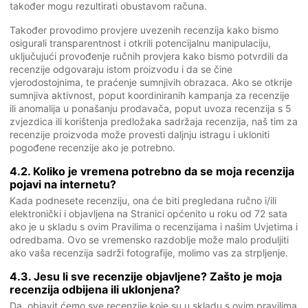
također mogu rezultirati obustavom računa.
Također provodimo provjere uvezenih recenzija kako bismo
osigurali transparentnost i otkrili potencijalnu manipulaciju,
uključujući provođenje ručnih provjera kako bismo potvrdili da
recenzije odgovaraju istom proizvodu i da se čine
vjerodostojnima, te praćenje sumnjivih obrazaca. Ako se otkrije
sumnjiva aktivnost, poput koordiniranih kampanja za recenzije
ili anomalija u ponašanju prodavača, poput uvoza recenzija s 5
zvjezdica ili korištenja predložaka sadržaja recenzija, naš tim za
recenzije proizvoda može provesti daljnju istragu i ukloniti
pogođene recenzije ako je potrebno.
4.2. Koliko je vremena potrebno da se moja recenzija
pojavi na internetu?
Kada podnesete recenziju, ona će biti pregledana ručno i/ili
elektronički i objavljena na Stranici općenito u roku od 72 sata
ako je u skladu s ovim Pravilima o recenzijama i našim Uvjetima i
odredbama. Ovo se vremensko razdoblje može malo produljiti
ako vaša recenzija sadrži fotografije, molimo vas za strpljenje.
4.3. Jesu li sve recenzije objavljene? Zašto je moja
recenzija odbijena ili uklonjena?
Da, objavit ćemo sve recenzije koje su u skladu s ovim pravilima