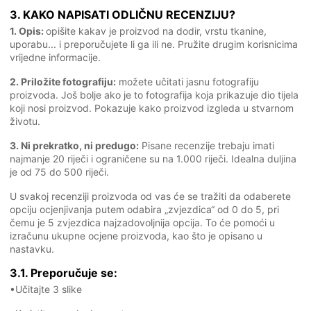
3. KAKO NAPISATI ODLIČNU RECENZIJU?
1. Opis:
opišite kakav je proizvod na dodir, vrstu tkanine,
uporabu... i preporučujete li ga ili ne. Pružite drugim korisnicima
vrijedne informacije.
2. Priložite fotografiju:
možete učitati jasnu fotografiju
proizvoda. Još bolje ako je to fotografija koja prikazuje dio tijela
koji nosi proizvod. Pokazuje kako proizvod izgleda u stvarnom
životu.
3. Ni prekratko, ni predugo:
Pisane recenzije trebaju imati
najmanje 20 riječi i ograničene su na 1.000 riječi. Idealna duljina
je od 75 do 500 riječi.
U svakoj recenziji proizvoda od vas će se tražiti da odaberete
opciju ocjenjivanja putem odabira „zvjezdica“ od 0 do 5, pri
čemu je 5 zvjezdica najzadovoljnija opcija. To će pomoći u
izračunu ukupne ocjene proizvoda, kao što je opisano u
nastavku.
3.1. Preporučuje se:
•Učitajte 3 slike