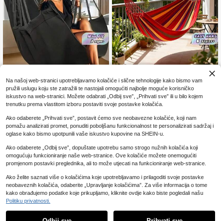
Na našoj web-stranici upotrebljavamo kolačiće i slične tehnologije kako bismo vam
Viseća stolica, čiji dizajn pruža udo
Dvojna ležaljka od platna i pamuka
pružili uslugu koju ste zatražili te nastojali omogućiti najbolje moguće korisničko
16
11
bno i opuštajuće iskustvo, omoguću
za 2 osobe s remenima za drvo, prij
.88€
.48€
iskustvo na web-stranici. Možete odabrati „Odbij sve”, „Prihvati sve” ili u bilo kojem
jući korisniku da se lagano njiše na
enosna i udobna, za terasu, dvorišt
trenutku prema vlastitom izboru postaviti svoje postavke kolačića.
njoj i uživa u mirnom trenutku. Post
e, vanjsku i unutrašnju upotrebu, cr
avljanjem viseće stolice u vanjski v
vena i plava, za dom, vrt, kampiranj
Ako odaberete „Prihvati sve”, postavit ćemo sve neobavezne kolačiće, koji nam
rt, terasu ili balkon ili na neka odredi
e i putovanja, poklon
pomažu analizirati promet, ponuditi poboljšanu funkcionalnost te personalizirati sadržaj i
šta za odmor, viseća stolica je popu
oglase kako bismo upotpunili vaše iskustvo kupovine na SHEIN-u.
laran ukras koji stvara bezbrižnu i u
godnu atmosferu za posjetitelje.
Ako odaberete „Odbij sve”, dopuštate upotrebu samo strogo nužnih kolačića koji
omogućuju funkcioniranje naše web-stranice. Ove kolačiće možete onemogućiti
promjenom postavki preglednika, ali to može utjecati na funkcioniranje web-stranice.
Ako želite saznati više o kolačićima koje upotrebljavamo i prilagoditi svoje postavke
neobaveznih kolačića, odaberite „Upravljanje kolačićima”. Za više informacija o tome
kako obrađujemo podatke koje prikupljamo, kliknite ovdje kako biste pogledali našu
Politiku privatnosti.
Odbij sve
Prihvati sve