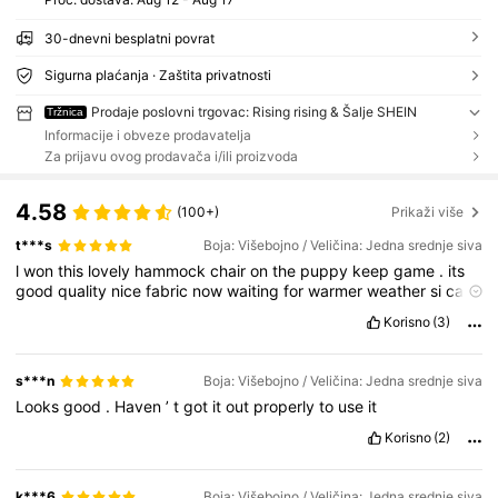
30-dnevni besplatni povrat
Sigurna plaćanja · Zaštita privatnosti
Prodaje poslovni trgovac: Rising rising & Šalje SHEIN
Tržnica
Informacije i obveze prodavatelja
Za prijavu ovog prodavača i/ili proizvoda
4.58
(100+)
Prikaži više
t***s
Boja: Višebojno / Veličina: Jedna srednje siva
l
won
this
lovely
hammock
chair
on
the
puppy
keep
game
.
its
good
quality
nice
fabric
now
waiting
for
warmer
weather
si
can
use
it
.
Korisno
(3)
s***n
Boja: Višebojno / Veličina: Jedna srednje siva
Looks
good
.
Haven
’
t
got
it
out
properly
to
use
it
Korisno
(2)
k***6
Boja: Višebojno / Veličina: Jedna srednje siva