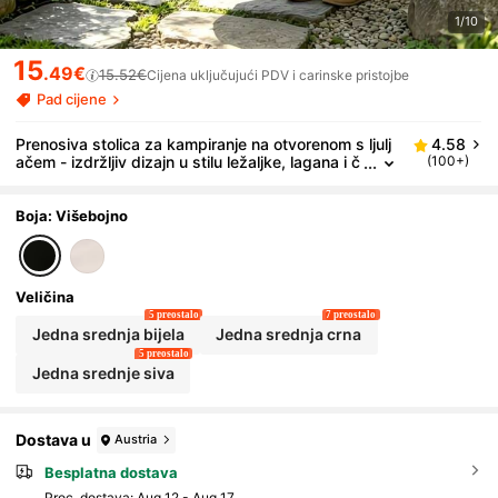
1/10
15
.49€
15.52€
Cijena uključujući PDV i carinske pristojbe
Pad cijene
Prenosiva stolica za kampiranje na otvorenom s ljulj
4.58
ačem - izdržljiv dizajn u stilu ležaljke, lagana i č
(100+)
vrsta tkanina prikladna za dvorište, putovanja i
kampiranje - crna/bijela/siva (jastuk nije uključen), k
amp stolica, ljuljačka ležaljka, jedna viseća stolica z
Boja: Višebojno
a odmor, čvrst i izdržljiv materijal, viseća stolica za
opuštanje i odmor, jednostavna montaža, sklopivo p
ohranjivanje, nezaobilazan dodatak za putovanja
Veličina
5 preostalo
7 preostalo
Jedna srednja bijela
Jedna srednja crna
5 preostalo
Jedna srednje siva
Dostava u
Austria
Besplatna dostava
Proc. dostava:
Aug 12 - Aug 17