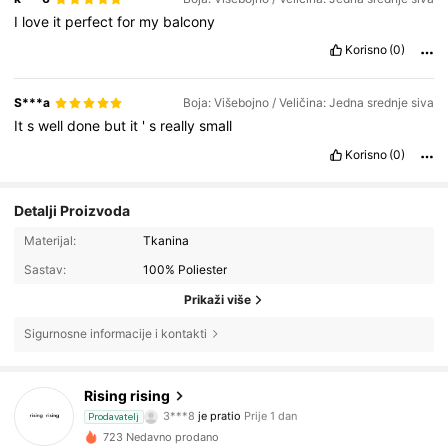
I
love
it
perfect
for
my
balcony
Korisno
(0)
S***a
Boja: Višebojno / Veličina: Jedna srednje siva
It
s
well
done
but
it
'
s
really
small
Korisno
(0)
Detalji Proizvoda
Materijal:
Tkanina
Sastav:
100% Poliester
Prikaži više
Sigurnosne informacije i kontakti
63 Pratitelji
4.44
Rising rising
3***8
je pratio
Prije 1 dan
Prodavatelj
63 Pratitelji
4.44
723 Nedavno prodano