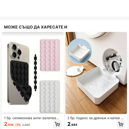
МОЖЕ СЪЩО ДА ХАРЕСАТЕ И
1 бр. силиконова анти-залепваща
2 бр. поднос за дренаж и капки за
подложка за телефон, 28 бр. сили
пералня, водоустойчива подложк
2
2
.85€
-1%
2.88€
.68€
конови вендузи (самозалепващи
а за защита на пода в прачелня, п