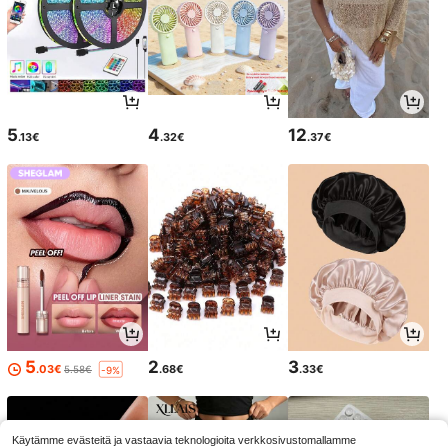
5
4
12
.13€
.32€
.37€
5
2
3
.03€
.68€
.33€
5.58€
-9%
Käytämme evästeitä ja vastaavia teknologioita verkkosivustomallamme