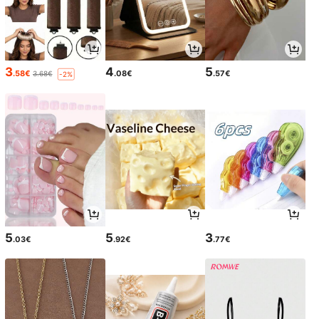
3
4
5
.58€
.08€
.57€
3.68€
-2%
5
5
3
.03€
.92€
.77€