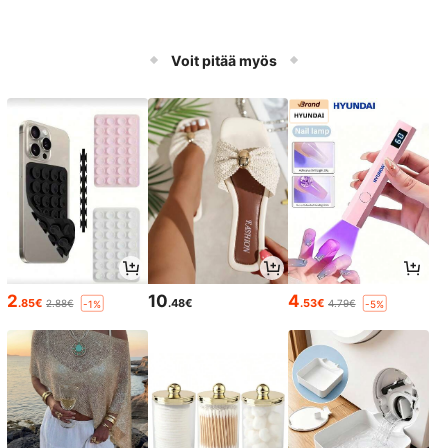
Voit pitää myös
2
10
4
.85€
.48€
.53€
2.88€
4.79€
-1%
-5%