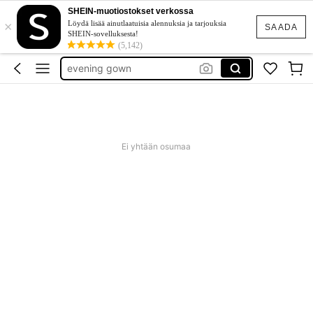
goth clothing
SHEIN-muotiostokset verkossa
×
unice
Löydä lisää ainutlaatuisia alennuksia ja tarjouksia
SAADA
SHEIN-sovelluksesta!
evening gown
(5,142)
tunika plus size
baby phat
goth clothing
unice
Ei yhtään osumaa