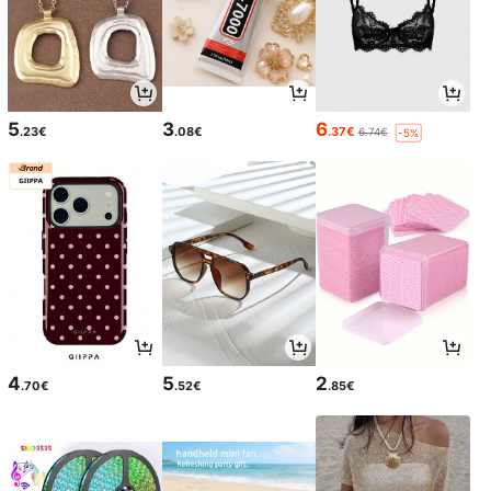
5
3
6
.23€
.08€
.37€
6.74€
-5%
4
5
2
.70€
.52€
.85€