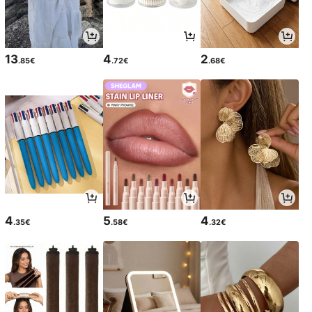
13
4
2
.85€
.72€
.68€
4
5
4
.35€
.58€
.32€