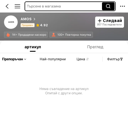
Търсене в магазина
AMOS
Следвай
957 Последователи
4.92
Продавач
Информация за продукта: Разкриване на цената, данни за продажбите и наличността.
1K+ Продадени наскоро
100+ Повторна покупка
артикул
Преглед
Препоръчан
Най-популярни
Цена
Филтър
Няма съвпадение на артикул
Опитай с други опции.