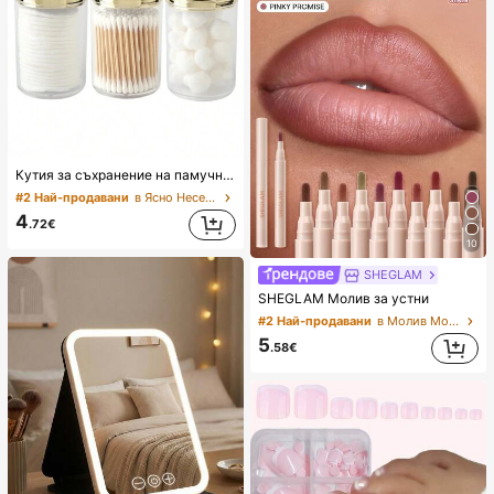
Кутия за съхранение на памучни тампони 10oz с капак, пластмасов контейнер-органайзер, прозрачна кутия за грим и козметика, подходяща за почивка, баня, спалня и други, голям капацитет
#2 Най-продавани
в Ясно Несесери и калъфи за грим
4
.72€
10
SHEGLAM
SHEGLAM Молив за устни
#2 Най-продавани
в Молив Молив за устни
5
.58€