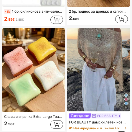
1 бр. силиконова анти-залепваща подложка за телефон, 28 бр. силиконови вендузи (самозалепващи се подложки с вендузи), анти-стикер за телефон, подложка с вендузи за външна батерия на телефон (съвместима с и Android телефони), подарък за рожден ден, държач за телефон за семейство/приятели, стойка за телефон, аксесоари за телефон
2 бр. поднос за дренаж и капки за пералня, водоустойчива подложка за защита на пода в прачелня, поднос против преливане и теч, издръжливи аксесоари за пералня, консумативи за почистване и организация на домашното прачелно пространство
-1%
2
2
.68€
.85€
2.88€
24
FOR BEAUTY
Сквиши играчка Extra Large Toast, супер мека играчка за стискане за облекчаване на стреса с дизайн на масло и филийка, налична в розово, жълто, бяло и зелено, каваи, подобрява настроението, перфектна за подарък за рожден ден и празници, малък ежедневен изненада подарък
FOR BEAUTY дамски летен нов плетен топ, небрежен стил, едноцветен златист широк шал за покриване, бохемски стил, подходящ за плаж и ваканция, курортен облекло
2
.98€
#1 Най-продавани
в Тъкани Ежедневни топове, подходящи за кожата