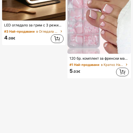
LED огледало за грим с 3 режима на осветление, регулируема яркост, преносим сгъваем дизайн, подходящо за дома, пътуване или общежитие, перфектен подарък за жени за празници, рожден ден или Деня на майката
#3 Най-продавани
в Огледала за грим и огледала за душ
4
.08€
120 бр. комплект за френски маникюр и педикюр в бяло, средни квадратни налепващи се нокти, модерен минималистичен дизайн, предварително залепени стикери за нокти, лъскав чист френски стил, подходящи за ежедневно носене от жени, включва кутия за съхранение, Clean Girl естетика
#1 Най-продавани
в Кратко Натиснете върху изкуствени нокти
5
.03€