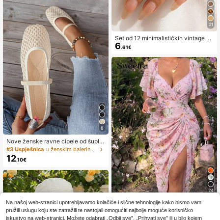
21
Set od 12 minimalističkih vintage as
6
imetričnih prstenova sa suncem i te
.61€
kućim efektom, luksuzni vintage pr
steni za žene, prikladni za zabave,
poklone i svakodnevno nošenje, est
etski
8
Nove ženske ravne cipele od šuplje
čipke, modne balerinke Mary Jane,
#3 Uspješnica
u ženskim balerinama bez rukava
mekane i elegantne, prozračne leže
12
.10€
rne mokasine za ljeto, poklon za M
ajčin dan
24
Na našoj web-stranici upotrebljavamo kolačiće i slične tehnologije kako bismo vam
#Ljetne haljine
pružili uslugu koju ste zatražili te nastojali omogućiti najbolje moguće korisničko
Sweetra Ženska halji
EU Warehouse
iskustvo na web-stranici. Možete odabrati „Odbij sve”, „Prihvati sve” ili u bilo kojem