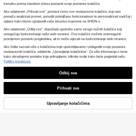
16
na plus veličine, proljeće/ljeto, četv
.67€
trenutku prema vlastitom izboru postaviti svoje postavke kolačića.
rtasti izrez, cvjetni print, šifon, vola
nčići i porub, kratkih rukava, elegan
Ako odaberete „Prihvati sve”, postavit ćemo sve neobavezne kolačiće, koji nam
tna vintage slatka blagdanska roma
pomažu analizirati promet, ponuditi poboljšanu funkcionalnost te personalizirati sadržaj i
ntična midi haljina, ružičasta, srednj
oglase kako bismo upotpunili vaše iskustvo kupovine na SHEIN-u.
e duljine
Ako odaberete „Odbij sve”, dopuštate upotrebu samo strogo nužnih kolačića koji
omogućuju funkcioniranje naše web-stranice. Ove kolačiće možete onemogućiti
promjenom postavki preglednika, ali to može utjecati na funkcioniranje web-stranice.
Ako želite saznati više o kolačićima koje upotrebljavamo i prilagoditi svoje postavke
neobaveznih kolačića, odaberite „Upravljanje kolačićima”. Za više informacija o tome
kako obrađujemo podatke koje prikupljamo, kliknite ovdje kako biste pogledali našu
1 kom jednobojni kovački šešir s res
Politiku privatnosti.
ama, UV zaštita od sunca, savršen
#1 Uspješnica
u ležernim ženskim šeširima
za plažu, putovanja i svakodnevno
6
.68€
nošenje na ulici, estetski
Odbij sve
Prihvati sve
8
Siren Gaze
Upravljanje kolačićima
Siren Gaze Ženska bl
EU Warehouse
Kupujte
Kategorija
Trendovi
Košarica
Ja
10
uza jednobojna s dubokim V-izrezo
.99€
m, plisirana, ležerna i svestrana za
svakodnevno nošenje