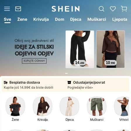
Sve
Žene
Krivulja
Dom
Djeca
Muškarci
Ljepota
Otkrij svoj jedinstveni stil
IDEJE ZA STILSKI
ODJEVNI ODJEV
Odustajanje/povrat
Pogledajte više>
KUPUJTE ODMAH
14
10
.49
€
.99
€
Sveuključene cijene i bez iznenađenja
Ponude kojima vjerujete po cijenama koje volite
Besplatna dostava
Odustajanje/povrat
Kupite još ⁦14.99€⁩ da biste dobili
Pogledajte više>
Sveuključene cijene i bez iznenađenja
Ponude kojima vjerujete po cijenama koje volite
Žene
Krivulja
Djeca
Muškarci
Vrhovi