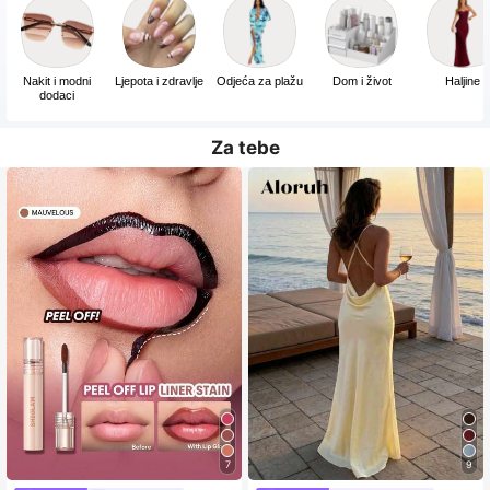
Nakit i modni
Ljepota i zdravlje
Odjeća za plažu
Dom i život
Haljine
dodaci
Za tebe
7
9