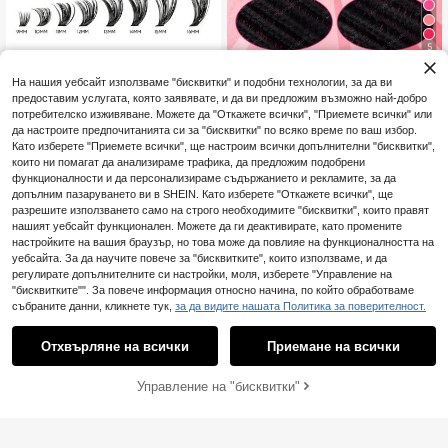
5
GROINNEYA 3/28 единична тавичк
а за мигли, голям капацитет, сме
(1000+)
640 бр. клъстерни изкуствени ми
На нашия уебсайт използваме "бисквитки" и подобни технологии, за да ви
сена дължина 9-16 мм, клъстер ф
гли, комплект за удължаване на
4
3
алшиви мигли, подходящи за нач
предоставим услугата, която заявявате, и да ви предложим възможно най-добро
.28€
.54€
мигли, гъсти и навити, D-форма, с
инаещи DIY комплект за удължав
потребителско изживяване. Можете да "Откажете всички", "Приемете всички" или
месена дължина 8-16 мм, DIY ко
ане на мигли у дома, клъстер миг
мплект за удължаване на мигли,
да настроите предпочитанията си за "бисквитки" по всяко време по ваш избор.
ли, единични фалшиви мигли, фал
пухкави и меки индивидуални миг
Като изберете "Приемете всички", ще настроим всички допълнителни "бисквитки",
шиви мигли, фалшиви мигли
ли, за плътен и естествен грим, л
които ни помагат да анализираме трафика, да предложим подобрени
есно DIY у дома, клъстерни мигли
функционалности и да персонализираме съдържанието и рекламите, за да
допълним пазаруването ви в SHEIN. Като изберете "Откажете всички", ще
разрешите използването само на строго необходимите "бисквитки", които правят
нашият уебсайт функционален. Можете да ги деактивирате, като промените
настройките на вашия браузър, но това може да повлияе на функционалността на
уебсайта. За да научите повече за "бисквитките", които използваме, и да
регулирате допълнителните си настройки, моля, изберете "Управление на
"бисквитките"". За повече информация относно начина, по който обработваме
събраните данни, кликнете тук,
за да видите нашата Политика за поверителност.
Отхвърляне на всички
Приемане на всички
Управление на "бисквитки"
ДОБАВИ В КОЛИЧКАТА