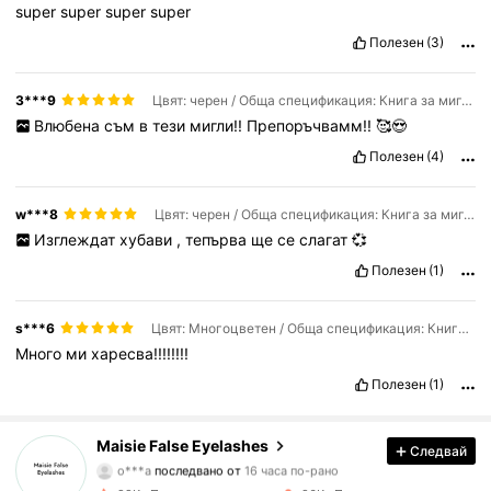
super
super
super
super
Полезен
(3)
3***9
Цвят: черен / Обща спецификация: Книга за мигли + инструменти
Влюбена
съм
в
тези
мигли!!
Препоръчвамм!!
🥰😍
Полезен
(4)
w***8
Цвят: черен / Обща спецификация: Книга за мигли + инструменти
Изглеждат
хубави
,
тепърва
ще
се
слагат
💞
Полезен
(1)
s***6
Цвят: Многоцветен / Обща спецификация: Книга за мигли
Много
ми
харесва!!!!!!!!
Полезен
(1)
4.4K Последователи
4.83
Maisie False Eyelashes
Следвай
a***r
разглежда
4.4K Последователи
4.83