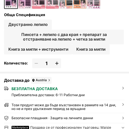
ене, лепило, премахвач и пинсети могат да
бъдат избрани според нуждите
Обща Спецификация
Двустранно лепило
Пинсета + лепило с два края + препарат за
отстраняване на лепило + четка за мигли
Книга за мигли + инструменти
Книга за мигли
Количество:
Доставка до
Austria
БЕЗПЛАТНА ДОСТАВКА
Приблизителна доставка:
6-11 Работни дни
Този продукт може да бъде възстановен в рамките на 14 дни,
но не и през удължения период за връщане
Безопасни плащания · Защита на личните данни
Продава се от професионален търговец: Maisie
Marketplace