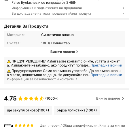
False Eyelashes и се изпраща от SHEIN
Информация и задължения на продавача
За докладване на този продавач и/или продукт
Детайли За Продукта
Материал:
Синтетично влакно
Състав:
100% Полиестер
Вижте повече
ПРЕДУПРЕЖДЕНИЕ: Избягвайте контакт с очите, устата и кожат
а. Изплакнете незабавно, ако продуктът попадне в тях. При инциде
...
Преглед на всички
нт, незабавно се свържете с центъра по отравяния.
Предупреждение: Само за външна употреба. Да се съхранява н
а място, недостъпно за деца. Не допускайте попадане на продукта
...
Преглед на всички
в очите. Не използвайте върху наранена или раздразнена кожа. Пр
Информация за безопасност и контакти
екратете употребата, ако се появи раздразнение.
4.75
(1000+)
Вижте повече
ще закупя отново
(100+)
бърза логистика
(100+)
i***a
Цвят: черен / Обща спецификация: Книга за мигли