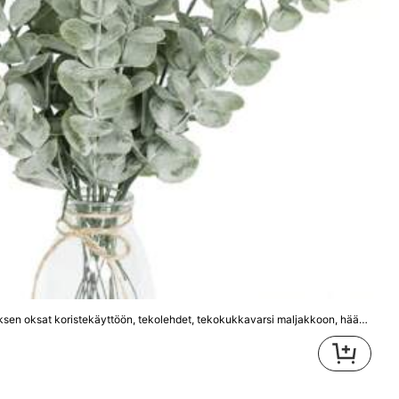
kkeet
Toimisto- ja koulutarvikkeet
Lelut ja pelit
, tekokukkavarsi maljakkoon, hääkimppuun ja kotiin – avaamisen jälkeen voi esiintyä lievää hajua, jätä tuuletettuun tilaan muutamaksi päiväksi ennen käyttöä