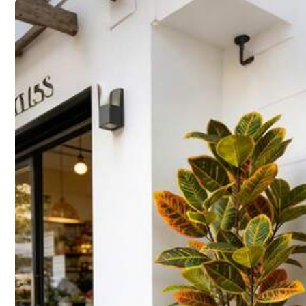
Tummanvihreä 40 cm - 10 kpl
1 rulla vih
6 rullaa vihreää teippiä
Toimitus kohteeseen
Austria
Ilmainen toimitus
Arv. toimitus:
6-11 Arkipäivät
30 päivän ajan ilmainen palautus
Turvalliset maksut · Yksityisyyden suoja
Myyjä: YWzhonglu & Toimittaja: SHEIN
Myyjän tiedot ja velvollisuudet
Ilmoittaaksesi tästä myyjästä ja/tai tuotteesta