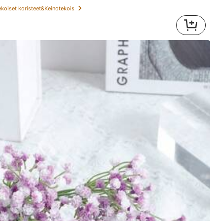
ekoiset koristeet&Keinotekois
Väri: Vihreä / Koko: Tummanvihreä 40 cm - 50 kpl
Hyödyllinen
(0)
Väri: Vihreä / Koko: Tummanvihreä 40 cm - 200 kpl
Hyödyllinen
(0)