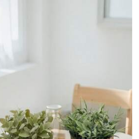
30 kpl
12 rullaa vihreää teippiä