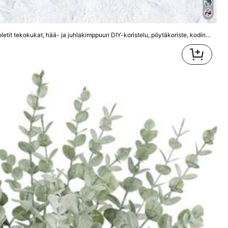
lakimppuun DIY-koristelu, pöytäkoriste, kodin sisustus (maljako ei sisälly), ystävänpäivä, syntymäpäivälahja, valmistujaislahja, keinokasvit
Kaikki tuotteet