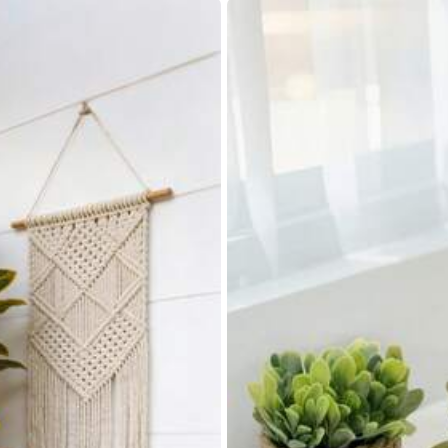
reää teippiä
Tummanvihreä 40 cm - 200 kpl