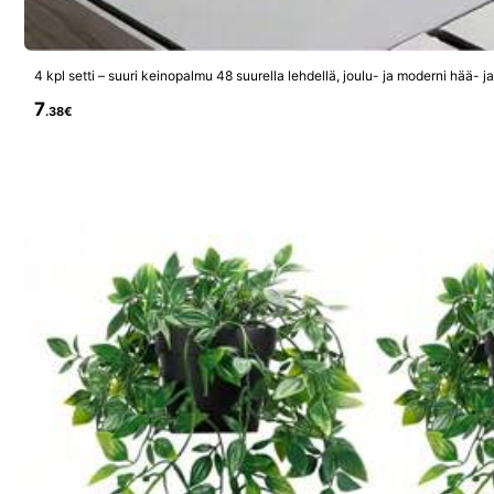
1K Seuraa
7
.38€
4.86
YWzhonglu
c***6
maksoi
1 
Myyjä
m***e
seurasi
1 
1K Seuraa
4.86
Seuraa