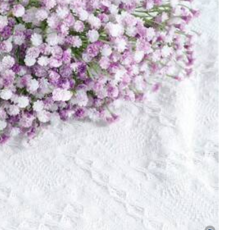
Väri: Vihreä / Koko: 1 rulla vihreää teippiä
Hyödyllinen
(0)
Väri: Vihreä / Koko: Tummanvihreä 30 cm - 200 kpl
Hyödyllinen
(0)