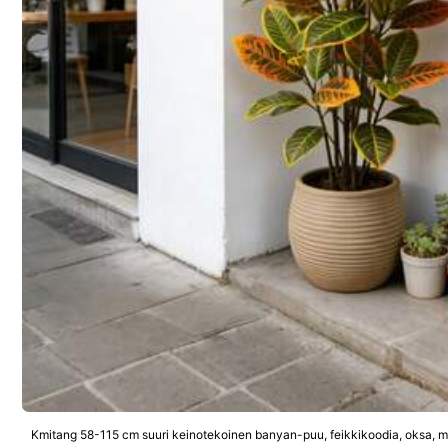
Tuotetiedot
Materiaali:
Ra
Turvallisuustiedot ja yhteystiedot
4.80
(5)