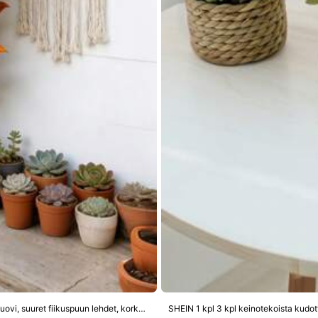
uta
Näytä lisää
Kmitang 58-115 cm suuri keinotekoinen banyan-puu, feikkikoodia, oksa, muovi, suuret fiikuspuun lehdet, korkea viuluviikunakasvi, realistiset croton-lehdet, keinotekoinen tammipuu kotipuutarhaan, sisä- ja ulkokäyttöön, sisustukseen ilman ruukkua, 1 kpl