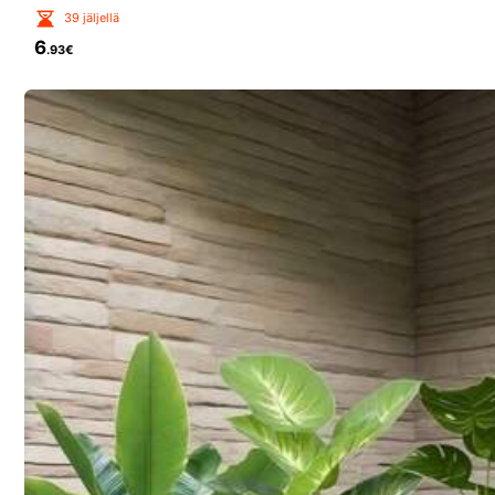
39 jäljellä
M***o
6
.93€
Good
quality
m***9
This
green
200psc
-
40
cm
is
the
super
and
cool
,
and
delive