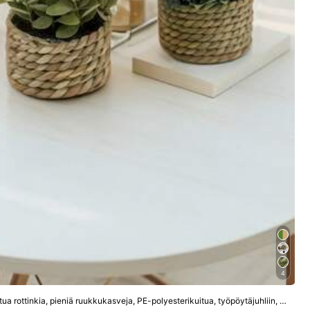
4
Näytä lisää
SHEIN 1 kpl 3 kpl keinotekoista kudottua rottinkia, pieniä ruukkukasveja, PE-polyesterikuitua, työpöytäjuhliin, keittiöön, puutarhan sisustukseen, joululahjaksi, kodinsisustukseen, takaisin kouluun, huoneen sisustus, koulutarvikkeet