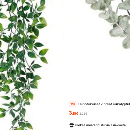
ntekstiilit
Kauneus ja terveys
Matkapuhelimet ja tarvi
jat
jat
Keinotekoiset vihreät eukalyptuksen oksat koristekäyttöön, tekolehdet
-2%
3
.18€
3.25€
12
Korkea määrä toistuvia asiakkaita
10/50 kpl (25 kpl, 25 lehteä) keinotekoisia norsunluunvärisiä vaahtomuoviruusukukkia varsineen, sopivia tee-se-itse-hääkimppuihin, kastepöytäkoristeisiin, juhlakoristeisiin, kodinsisustukseen (ei laatikkoa)
jat