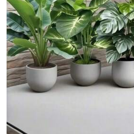
M***o
It
’
s
not
sticky
tape
as
I
thought
it
would
be
😅
it
’
s
just
norm
I***e
1K Seuraa
4.86
exactly
like
picture