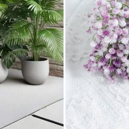
al
paper
jat