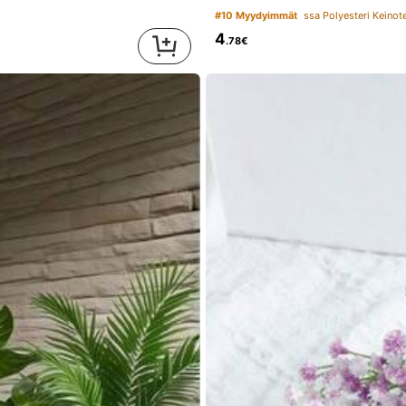
#10 Myydyimmät
ssa Polyesteri Keinot
4
.78€
ry
is
so
fast
.
Recomended