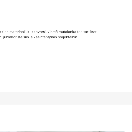
1/20
kien materiaali, kukkavarsi, vihreä rautalanka tee-se-itse-
kkavarsi, vihreä rautalanka tee-se-itse-
4.80
 juhlakoristeisiin ja käsintehtyihin projekteihin
a käsintehtyihin projekteihin
(5)
Tummanvihreä 30 cm - 10 kpl
Tummanvihreä 40 cm - 50 kpl