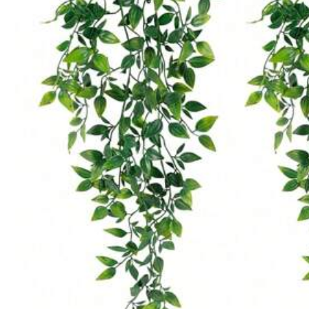
Voit Pitää Myös
Suosittele
Työkalut ja kodinparannus
Kodi
1K Seuraa
4.86
1K Seuraa
4.86
1K Seuraa