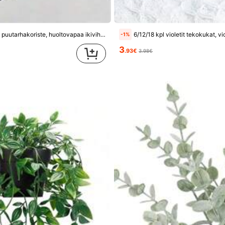
4 kpl setti – suuri keinopalmu 48 suurella lehdellä, joulu- ja moderni hää- ja puutarhakoriste, huoltovapaa ikivihreä onnenpuu, keinokasvi kaikkiin vuodenaikoihin, ruukkuinen joulukuusi kiitospäivään, halloweeniin ja muihin juhliin, tupahaislahja
6/12/18 kpl violetit tekokukat, violetit tekokukat, hää- ja juh
-1%
jat
3
.93€
3.98€
päivä sitten
päivä sitten
jat