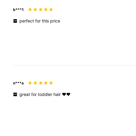
b***1
perfect
for
this
price
n***a
great
for
toddler
hair
❤️❤️