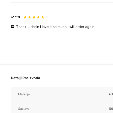
n***3
Thank
u
shein
i
love
it
so
much
i
will
order
again
Detalji Proizvoda
Materijal:
Pol
Sastav:
10