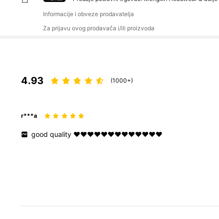
Informacije i obveze prodavatelja
Za prijavu ovog prodavača i/ili proizvoda
4.93
(1000+)
r***a
good
quality
❤️❤️❤️❤️❤️❤️❤️❤️❤️❤️❤️❤️❤️