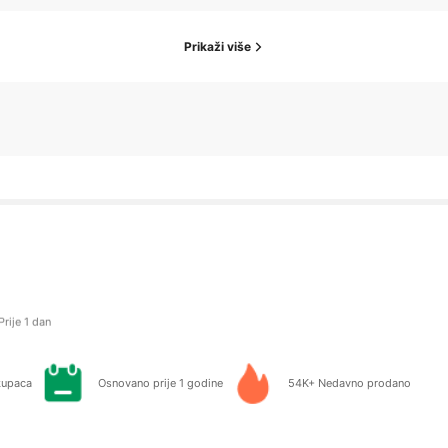
Prikaži više
ratitelji
atio
Prije 1 dan
kupaca
Osnovano prije 1 godine
54K+ Nedavno prodano
ratitelji