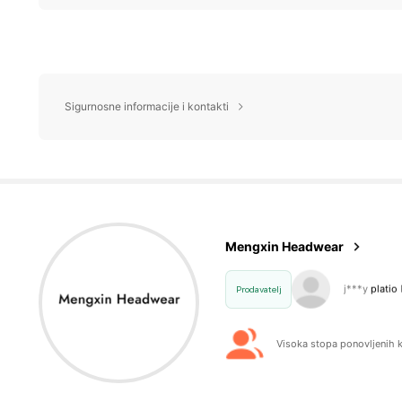
Sigurnosne informacije i kontakti
924 P
4.92
Mengxin Headwear
M***a
je pr
Prodavatelj
Visoka stopa ponovljenih 
924 P
4.92