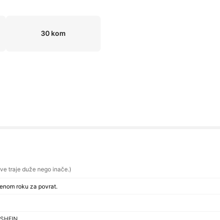
30 kom
ve traje duže nego inače.)
uženom roku za povrat.
e SHEIN