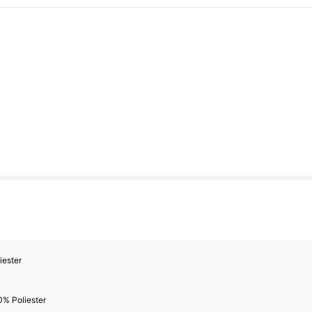
iester
0% Poliester