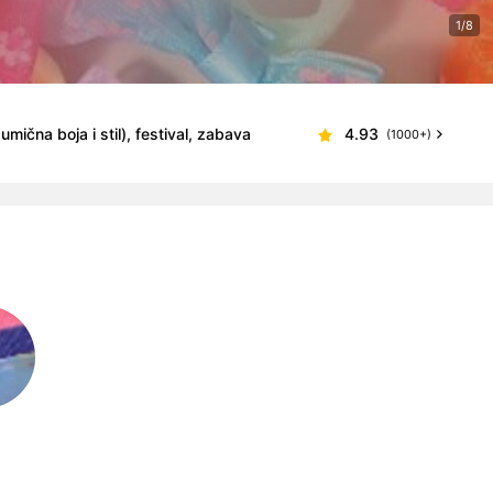
1/8
ična boja i stil), festival, zabava
4.93
(1000+)