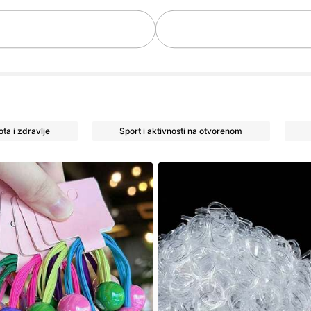
ratitelji
ota i zdravlje
Sport i aktivnosti na otvorenom
ratitelji