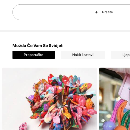
Pratite
Možda Će Vam Se Svidjeti
924 P
4.92
Preporučite
Nakit i satovi
Ljep
924 P
4.92