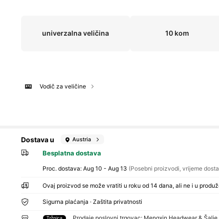
univerzalna veličina
10 kom
Vodič za veličine
Dostava u
Austria
Besplatna dostava
Proc. dostava:
Aug 10 - Aug 13
(Posebni proizvodi, vrijeme dosta
Ovaj proizvod se može vratiti u roku od 14 dana, ali ne i u prod
Sigurna plaćanja · Zaštita privatnosti
Prodaje poslovni trgovac: Mengxin Headwear & Šalj
Tržnica