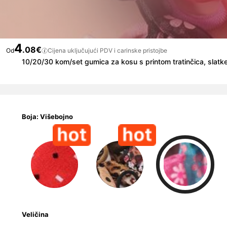
4
.08€
Od
Cijena uključujući PDV i carinske pristojbe
10/20/30 kom/set gumica za kosu s printom tratinčica, slatke 
Boja: Višebojno
Veličina