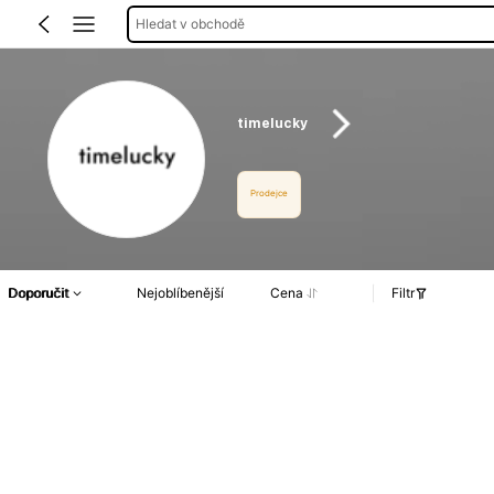
Hledat v obchodě
timelucky
Prodejce
Doporučit
Nejoblíbenější
Cena
Filtr