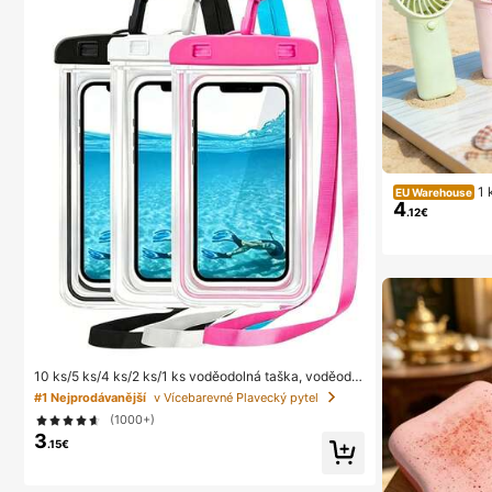
1 
EU Warehouse
4
ětrák do kancel
.12€
ní – udržte se v
ní součástí, pros
st
10 ks/5 ks/4 ks/2 ks/1 ks voděodolná taška, voděodol
ný vodotěsný pouzdro na telefon pod vodu, plážové v
#1 Nejprodávanější
v Vícebarevné Plavecký pytel
oděodolné suché pouzdro na telefon, letní kempován
(1000+)
í, nezbytnosti na dovolenou, must-have
3
.15€