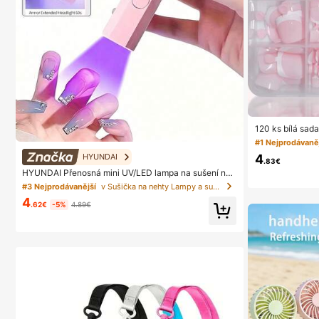
120 ks bílá sad
u, středně velk
#1 Nejprodávaně
minimalistický 
4
HYUNDAI
y, lesklý čistý
.83€
ní nošení žen, 
HYUNDAI Přenosná mini UV/LED lampa na sušení neh
Girl
tů, dobíjecí ruční sušička na nehty s digitálním displej
#3 Nejprodávanější
v Sušička na nehty Lampy a sušičky na nehty
em, rychlé sušení, vhodná pro každodenní výlety, péč
4
e o nehty pro ženy
.62€
-5%
4.89€