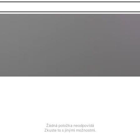
Žádná položka neodpovídá
Zkuste to s jinými možnostmi.