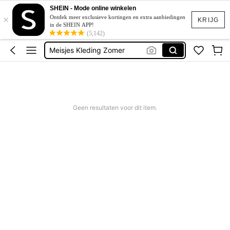
Kinderen Meisje
SHEIN - Mode online winkelen
×
Bikini Tieners
Ontdek meer exclusieve kortingen en extra aanbiedingen
KRIJG
in de SHEIN APP!
Bikini Meisjes
(5,142)
Meisjes Kleding Zomer
Badpak Meisje
Kinderen Meisje
Bikini Tieners
Geen resultaten voor dit item.