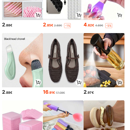
2
2
4
.88€
.85€
.62€
2.88€
4.89€
-1%
-5%
2
16
2
.88€
.91€
.97€
17.08€