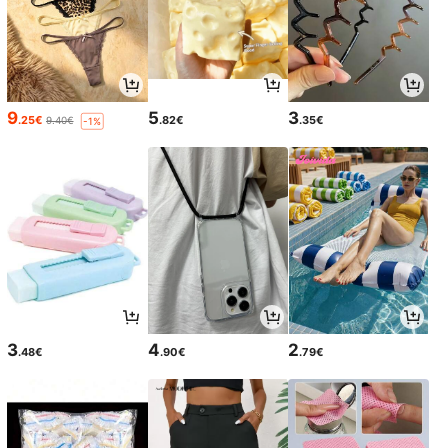
9
5
3
.25€
.82€
.35€
9.40€
-1%
3
4
2
.48€
.90€
.79€