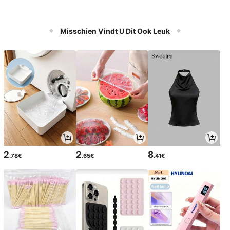
Misschien Vindt U Dit Ook Leuk
2
2
8
.78€
.65€
.41€