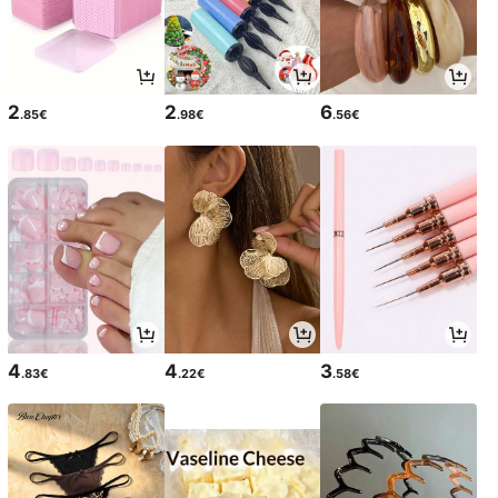
2
2
6
.85€
.98€
.56€
4
4
3
.83€
.22€
.58€