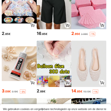
2
16
2
.85€
.85€
.95€
2.98€
-1%
3
2
14
.08€
.88€
.85€
3.18€
15.13€
-3%
-1%
We gebruiken cookies en vergelijkbare technologieën op onze website om de dienst te