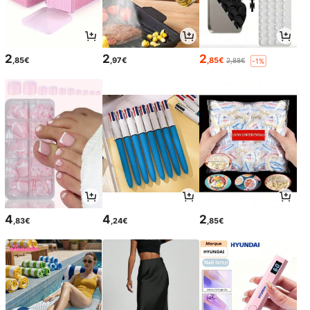
2
2
2
,85€
,97€
,85€
2,88€
-1%
4
4
2
,83€
,24€
,85€