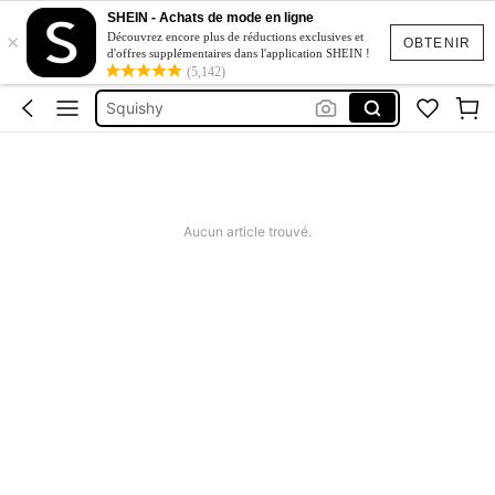
SHEIN - Achats de mode en ligne
Chemise De Nuit Femme été Coton
×
Découvrez encore plus de réductions exclusives et
OBTENIR
d'offres supplémentaires dans l'application SHEIN !
Robe Soiree Femme
(5,142)
Squishy
Robe été Grande Taille
Grossesse
Chemise De Nuit Femme été Coton
Aucun article trouvé.