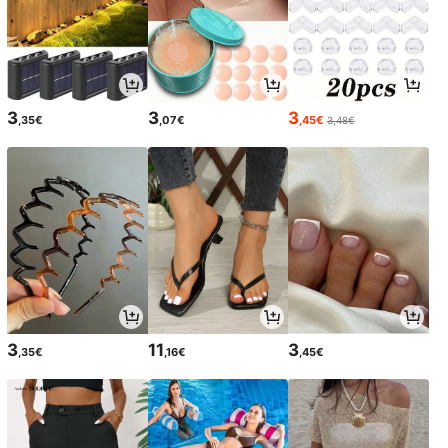
3
3
3
,35€
,07€
,45€
3,48€
3
11
3
,35€
,16€
,45€