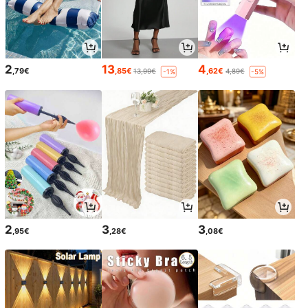
2
13
4
,79€
,85€
,62€
13,99€
4,89€
-1%
-5%
2
3
3
,95€
,28€
,08€