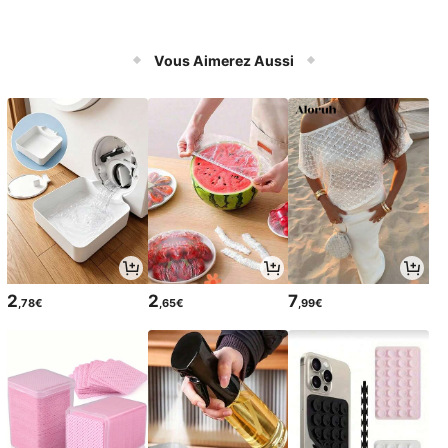
Vous Aimerez Aussi
2
2
7
,78€
,65€
,99€