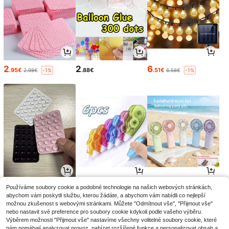
2
2
6
.95€
.88€
.51€
2.98€
6.58€
-1%
-1%
2
3
4
Používáme soubory cookie a podobné technologie na našich webových stránkách,
.75€
.77€
.12€
abychom vám poskytli službu, kterou žádáte, a abychom vám nabídli co nejlepší
možnou zkušenost s webovými stránkami. Můžete "Odmítnout vše", "Přijmout vše"
nebo nastavit své preference pro soubory cookie kdykoli podle vašeho výběru.
Výběrem možnosti "Přijmout vše" nastavíme všechny volitelné soubory cookie, které
nám pomáhají analyzovat provoz, nabízet rozšířené funkce a personalizovat obsah a