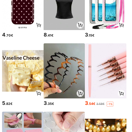
4
8
3
.70€
.41€
.15€
5
3
3
.82€
.35€
.54€
3.58€
-1%