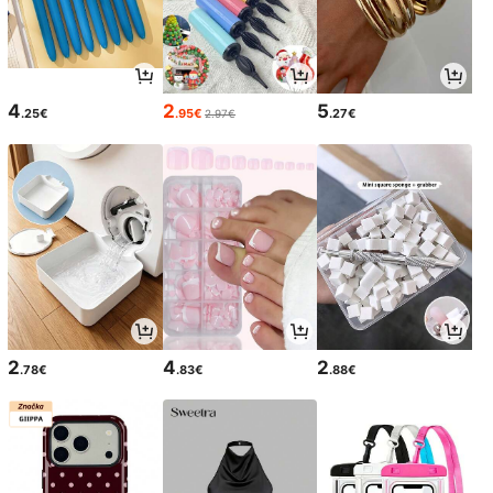
4
2
5
.25€
.95€
.27€
2.97€
2
4
2
.78€
.83€
.88€