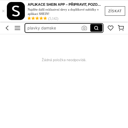
bikiny set
APLIKACE SHEIN APP – PŘIPRAVIT, POZOR, STYL!
×
plavky
Najděte další exkluzivní slevy a doplňkové nabídky v
ZÍSKAT
aplikaci SHEIN!
šaty
(5,142)
plavky damske
dámské šaty letní
bikiny set
plavky
Žádná položka neodpovídá.