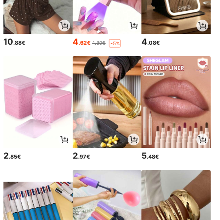
10
4
4
.88€
.62€
.08€
4.89€
-5%
2
2
5
.85€
.97€
.48€