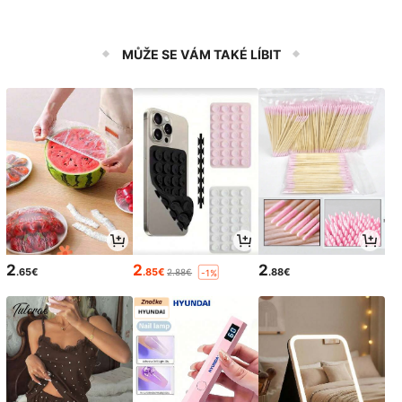
MŮŽE SE VÁM TAKÉ LÍBIT
2
2
2
.65€
.85€
.88€
2.88€
-1%