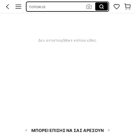
τοπακια
τοπ γυναικεία
tops
τοπ
Δεν αντιστοιχήθηκε κάποιο είδος.
ΜΠΟΡΕΙ ΕΠΙΣΗΣ ΝΑ ΣΑΣ ΑΡΕΣΟΥΝ