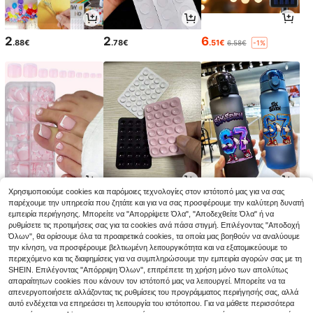
2
2
6
.88€
.78€
.51€
6.58€
-1%
Χρησιμοποιούμε cookies και παρόμοιες τεχνολογίες στον ιστότοπό μας για να σας
4
2
7
παρέχουμε την υπηρεσία που ζητάτε και για να σας προσφέρουμε την καλύτερη δυνατή
.83€
.75€
.24€
εμπειρία περιήγησης. Μπορείτε να "Απορρίψετε Όλα", "Αποδεχθείτε Όλα" ή να
ρυθμίσετε τις προτιμήσεις σας για τα cookies ανά πάσα στιγμή. Επιλέγοντας "Αποδοχή
Όλων", θα ορίσουμε όλα τα προαιρετικά cookies, τα οποία μας βοηθούν να αναλύουμε
την κίνηση, να προσφέρουμε βελτιωμένη λειτουργικότητα και να εξατομικεύουμε το
περιεχόμενο και τις διαφημίσεις για να συμπληρώσουμε την εμπειρία αγορών σας με τη
SHEIN. Επιλέγοντας "Απόρριψη Όλων", επιτρέπετε τη χρήση μόνο των απολύτως
απαραίτητων cookies που κάνουν τον ιστότοπό μας να λειτουργεί. Μπορείτε να τα
απενεργοποιήσετε αλλάζοντας τις ρυθμίσεις του προγράμματος περιήγησής σας, αλλά
αυτό ενδέχεται να επηρεάσει τη λειτουργία του ιστότοπου. Για να μάθετε περισσότερα