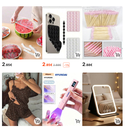
2
2
2
.65€
.85€
.88€
2.88€
-1%