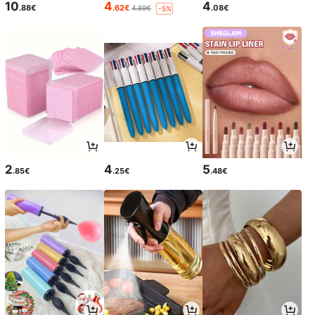
10
4
4
.88€
.62€
.08€
4.89€
-5%
2
4
5
.85€
.25€
.48€