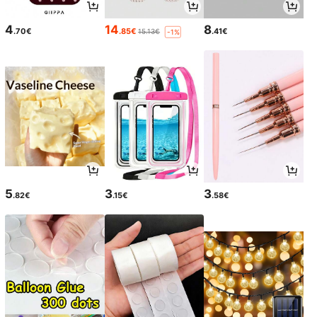
4
14
8
.70€
.85€
.41€
15.13€
-1%
5
3
3
.82€
.15€
.58€