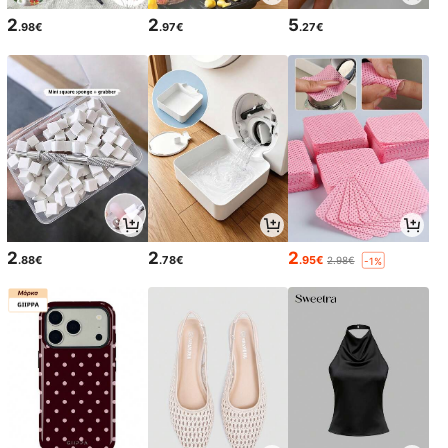
2
2
5
.98€
.97€
.27€
2
2
2
.88€
.78€
.95€
2.98€
-1%