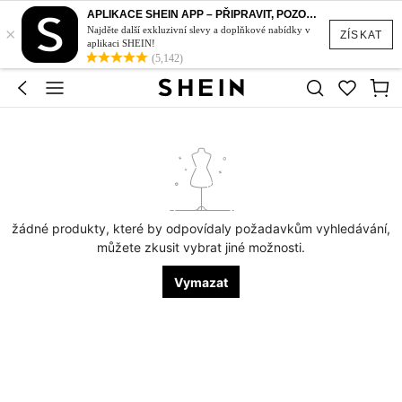
APLIKACE SHEIN APP – PŘIPRAVIT, POZOR, STYL!
×
Najděte další exkluzivní slevy a doplňkové nabídky v
ZÍSKAT
aplikaci SHEIN!
(5,142)
žádné produkty, které by odpovídaly požadavkům vyhledávání,
můžete zkusit vybrat jiné možnosti.
Vymazat