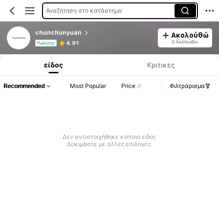
Αναζήτηση στο κατάστημα
chunchunyuan
Ακολούθώ
Πληροφορίες Προϊόντος: Αποκάλυψη Τιμής, Λεπτομέρειες Πωλήσεων & Αποθέματος.
6 Ακόλουθοι
4.91
Πωλητής
είδος
Κριτικες
Recommended
Most Popular
Price
Φιλτράρισμα
Δεν αντιστοιχήθηκε κάποιο είδος
Δοκιμάστε με άλλες επιλογές.