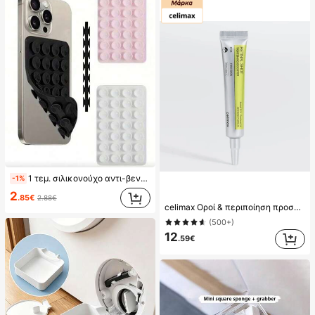
1 τεμ. σιλικονούχο αντι-βεντούζι κινητού, 28 τεμ. σιλικονούχες βεντούζες (αυτοκόλλητα μαξιβάρια βεντούζας), αντι-αυτοκόλλητο κινητού, μαξιβάρι βεντούζας power bank κινητού (συμβατό με iPhone, Android κινητά), δώρο γενεθλίων, βάση κινητού για οικογένεια/φίλους, στήριγμα κινητού, αξεσουάρ κινητού
-1%
2
.85€
2.88€
celimax Οροί & περιποίηση προσώπου
(500+)
12
.59€